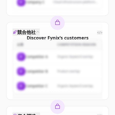
C
Company C
Cloud infrastructure platform...
競合他社
</>
Discover
Fynix
's
customers
企業
COMPETITION REASON
Sign up for free to view all
customers
of
Fynix
.
C
Competitor A
Organic keyword overlap
New accounts include trial credits to
get started.
C
Competitor B
Product overlap
Create Free Account
C
Competitor C
Organic keyword overlap
すでにアカウントをお持ちですか？
サインイン