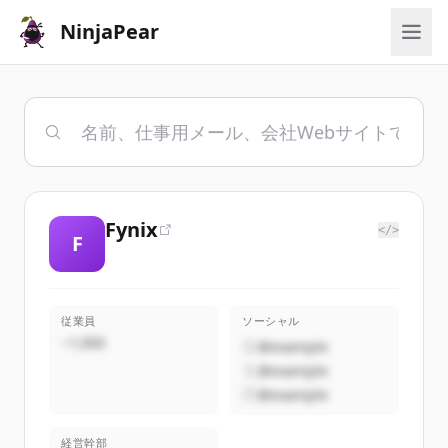
NinjaPear
Fynix
</>
F
従業員
ソーシャル
~1,000
@example
@example
@example
経営幹部