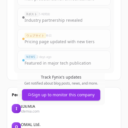
rounds
of
fynix.dev
.
New accounts include trial credits to
Xポスト
5 時間前
get started.
Industry partnership revealed
Create Free Account
ウェブサイト
昨日
Pricing page updated with new tiers
すでにアカウントをお持ちですか？
サインイン
NEWS
2 days ago
Featured in major tech publication
Track
Fynix
's updates
Get notified about blog posts, news, and more.
People also viewed
Sign up to monitor this company
IDEMIA
I
idemia.com
OMAL Ltd.
O