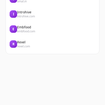
omal.in
Introhive
I
introhive.com
Embfood
E
embfood.com
Rexel
R
rexel.com