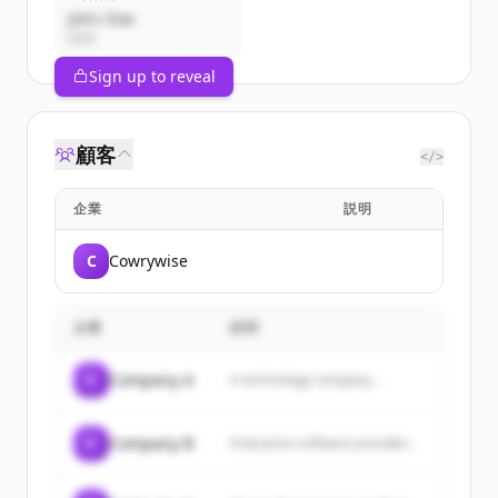
John Doe
CEO
Sign up to reveal
顧客
</>
企業
説明
C
Cowrywise
企業
説明
C
Company A
A technology company...
C
Company B
Enterprise software provider...