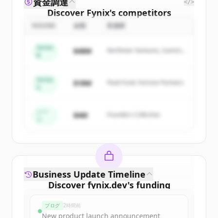
資金調達
</>
Discover
Fynix
's
competitors
ROUND
金額
投資家
Sign up for free to view all
competitors
of
Fynix
.
Series
$48M
Northstar Ventures, Summit
New accounts include trial credits to
B
Capital
get started.
Series
$18M
Peak Fund, Horizon Partners
A
Create Free Account
すでにアカウントをお持ちですか？
サインイン
シー
$4M
Founders Collective
ド
Business Update Timeline
Discover
fynix.dev
's
funding
rounds
ブログ
2時間前
Sign up for free to view all
funding
New product launch announcement