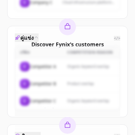
C
Company C
Cloud infrastructure platform...
คู่แข่ง
</>
Discover
Fynix
's
customers
บริษัท
COMPETITION REASON
Sign up for free to view all
customers
of
Fynix
.
C
Competitor A
Organic keyword overlap
New accounts include trial credits to
get started.
C
Competitor B
Product overlap
Create Free Account
C
Competitor C
Organic keyword overlap
มีบัญชีอยู่แล้วใช่ไหม
ลงชื่อเข้าใช้