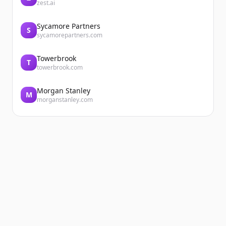
zest.ai
Sycamore Partners
S
sycamorepartners.com
Towerbrook
T
towerbrook.com
Morgan Stanley
M
morganstanley.com