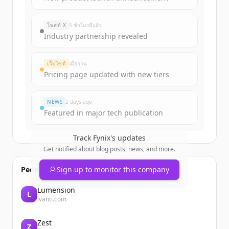
rounds
of
fynix.dev
.
New accounts include trial credits to
โพสต์ X
5 ชั่วโมงที่แล้ว
get started.
Industry partnership revealed
Create Free Account
เว็บไซต์
เมื่อวาน
Pricing page updated with new tiers
มีบัญชีอยู่แล้วใช่ไหม
ลงชื่อเข้าใช้
NEWS
2 days ago
Featured in major tech publication
Track
Fynix
's updates
Get notified about blog posts, news, and more.
People also viewed
Sign up to monitor this company
Lumension
L
ivanti.com
Zest
Z