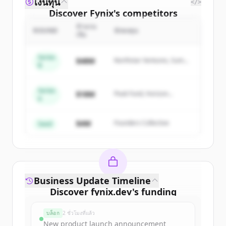
เงินทุน
</>
Discover
Fynix
's
competitors
จำนวน
Sign up for free to view all
competitors
ROUND
นักลงทุน
เงิน
of
Fynix
.
New accounts include trial credits to
Series
$48M
Northstar Ventures, Summit
B
get started.
Capital
Series
Create Free Account
$18M
Peak Fund, Horizon
A
Partners
มีบัญชีอยู่แล้วใช่ไหม
ลงชื่อเข้าใช้
$4M
Founders Collective
Seed
Business Update Timeline
Discover
fynix.dev
's
funding
rounds
บล็อก
2 ชั่วโมงที่แล้ว
Sign up for free to view all
funding
New product launch announcement