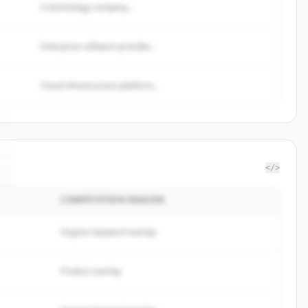
A technology company...
Enterprise software provider...
Cloud infrastructure platform...
</>
COMPETITION REASON
Organic keyword overlap
Product overlap