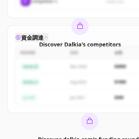
C
Competitor C
rival3.com
資金調達
Discover
Dalkia
's
competitors
ROUND
日付
金額
Sign up for free to view all
competitors
of
Dalkia
.
New accounts include trial credits to get started.
$48M
Series B
Mar 2024
Create Free Account
$18M
Series A
Aug 2022
すでにアカウントをお持ちですか？
サインイン
$4M
シード
Jan 2021