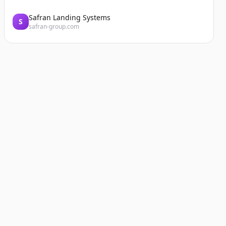
Safran Landing Systems
S
safran-group.com