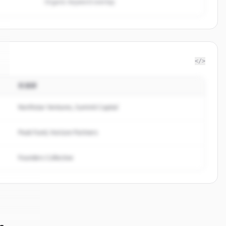
Organic keyword overlap
</>
投資家
Northstar Ventures, Summit Capital
Peak Fund, Horizon Partners
Founders Collective