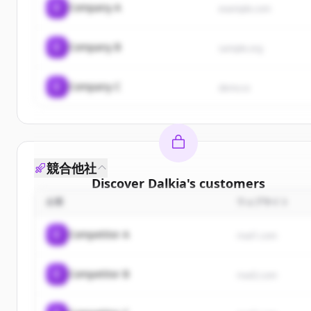
C
Company A
example.com
C
Company B
sample.org
C
Company C
demo.io
競合他社
Discover
Dalkia
's
customers
企業
ウェブサイト
Sign up for free to view all
customers
of
Dalkia
.
New accounts include trial credits to get started.
C
Competitor A
rival1.com
Create Free Account
C
Competitor B
rival2.com
すでにアカウントをお持ちですか？
サインイン