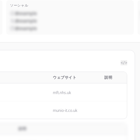
ソーシャル
@example
@example
@example
</>
ウェブサイト
説明
mft.nhs.uk
munio-it.co.uk
説明