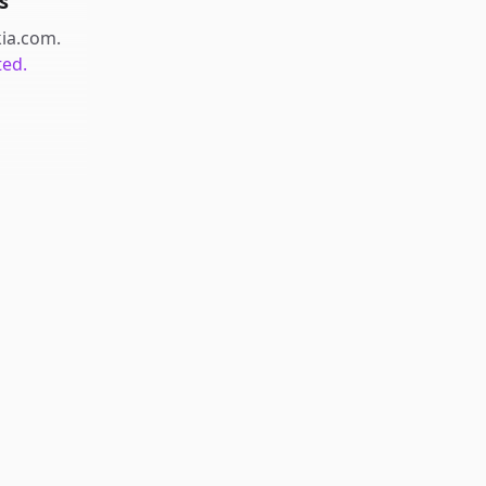
s
kia.com
.
ted.