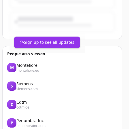
Sign up to see all updates
People also viewed
Montefiore
M
montefiore.eu
Siemens
S
siemens.com
Cdtm
C
cdtm.de
Penumbra Inc
P
penumbrainc.com