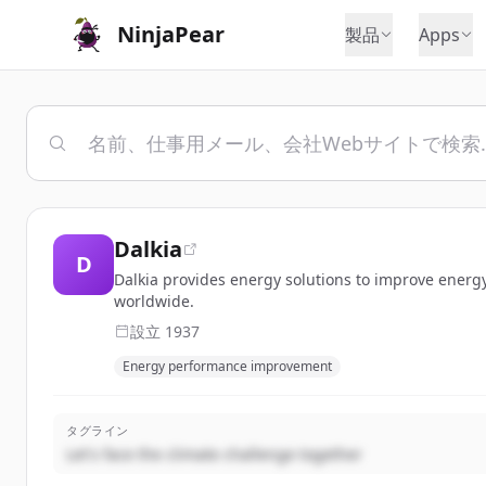
NinjaPear
製品
Apps
Dalkia
D
Dalkia provides energy solutions to improve energ
worldwide.
設立
1937
Energy performance improvement
タグライン
Let's face the climate challenge together