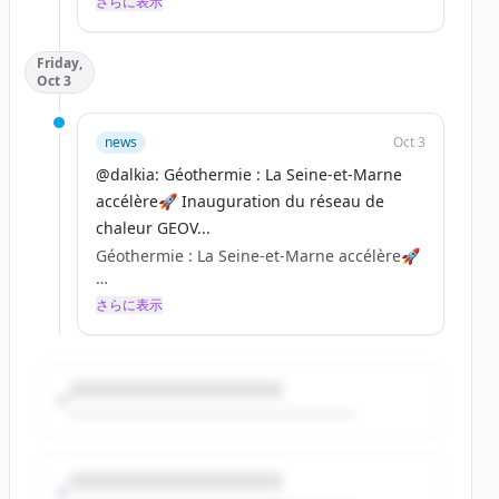
さらに表示
RDV du 16 au 18 octobre à Marseille !
👉Pour en savoir + : https://t.co/KIGefgHqka
Friday,
Oct 3
Nous sommes impatients de vous accueillir.
Venez nombreux vivre cette expérience
avec nous ! 🙌 https://t.co/DidsOYO5WO
news
Oct 3
@dalkia: Géothermie : La Seine-et-Marne
accélère🚀 Inauguration du réseau de
chaleur GEOV...
Géothermie : La Seine-et-Marne accélère🚀
Inauguration du réseau de chaleur GEOVAL
さらに表示
modernisé à Lognes et Torcy avec Paris -
Vallée de la Marne.
✅90 % décarboné (80% géothermie), +50 %
de puissance livrée, 8 km supplémentaires,
40 nouveaux abonnés.
#DLDMARS https://t.co/PBCSdOK3Nh