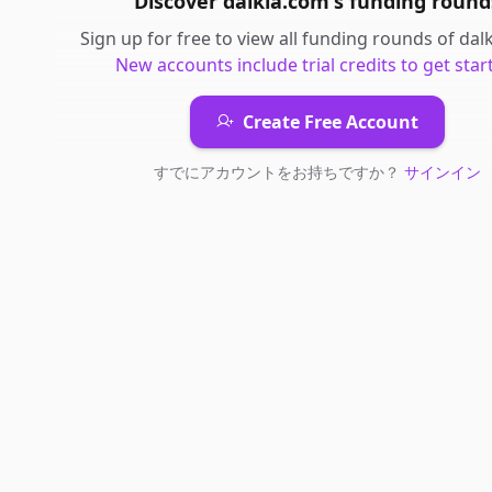
Discover
dalkia.com
's
funding round
Sign up for free to view all
funding rounds
of
dal
New accounts include trial credits to get star
Create Free Account
すでにアカウントをお持ちですか？
サインイン