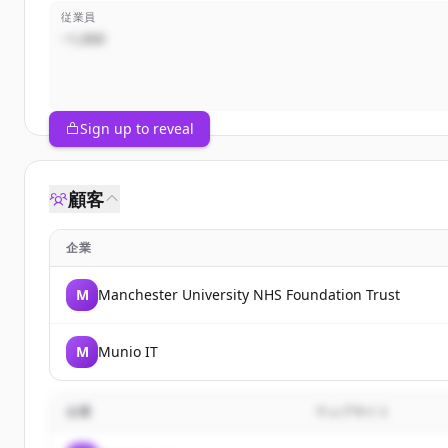
従業員
~1,000
Sign up to reveal
顧客
企業
M
Manchester University NHS Foundation Trust
M
Munio IT
企業
ウェブサイト