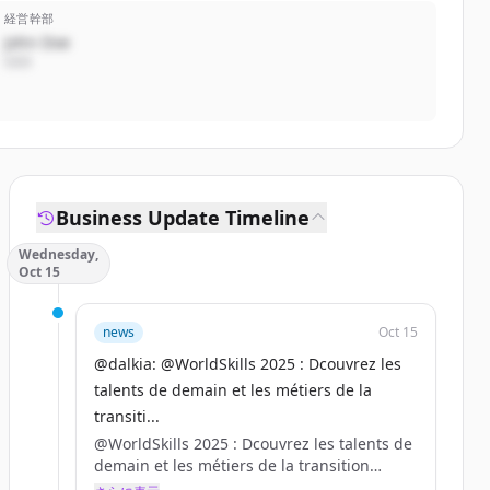
経営幹部
John Doe
CEO
Business Update Timeline
Wednesday,
Oct 15
news
Oct 15
@dalkia: @WorldSkills 2025 : Dcouvrez les
talents de demain et les métiers de la
transiti...
@WorldSkills 2025 : Dcouvrez les talents de
demain et les métiers de la transition
énergétique ?