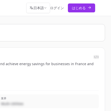
日本語
ログイン
はじめる
</>
and achieve energy savings for businesses in France and
業界
Multi-Utilities