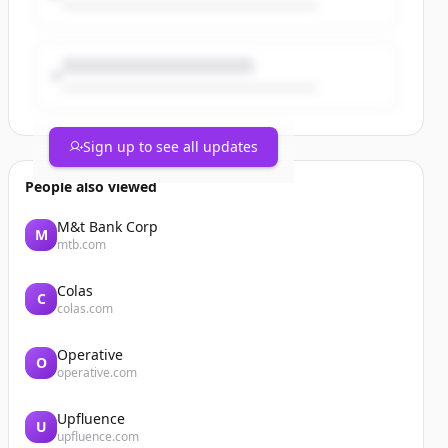
Sign up to see all updates
People also viewed
M&t Bank Corp
M
mtb.com
Colas
C
colas.com
Operative
O
operative.com
Upfluence
U
upfluence.com