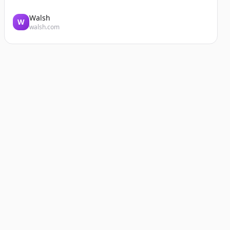
Walsh
W
walsh.com