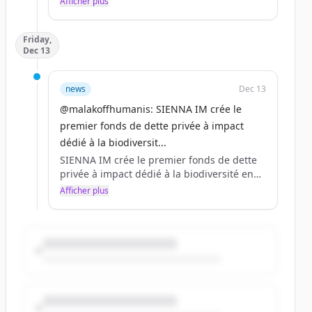
Afficher plus
millions d’euros à Sienna IM pour ce fonds
à impact, le 1er du genre en Europe.
Friday,
A lire sur @AgefiFrance
Dec 13
https://t.co/O0qX5YVzvl
news
Dec 13
@malakoffhumanis: SIENNA IM crée le
premier fonds de dette privée à impact
dédié à la biodiversit...
SIENNA IM crée le premier fonds de dette
privée à impact dédié à la biodiversité en
Europe, lancé grâce au soutien de Malakoff
Afficher plus
Humanis et de la @francemutualist
https://t.co/EM1fNcMUhs