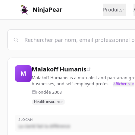
NinjaPear
Produits
Malakoff Humanis
M
Malakoff Humanis is a mutualist and paritarian gr
businesses, and self-employed profes...
Afficher plus
Fondée
2008
Health insurance
SLOGAN
La clarté fait la différence