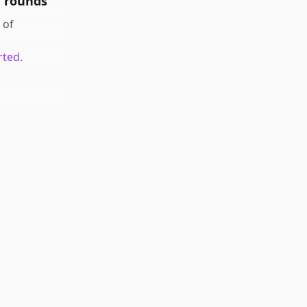
 rounds
of
rted.