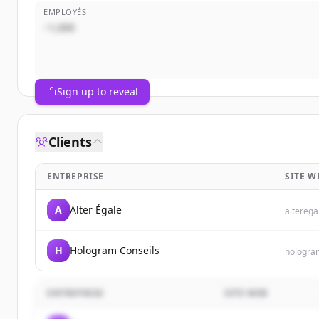
EMPLOYÉS
~1,000
Sign up to reveal
Clients
ENTREPRISE
SITE W
A
Alter Égale
alterega
H
Hologram Conseils
hologra
ENTREPRISE
SITE WEB