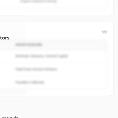
Organic keyword overlap
</>
tors
INVESTISSEURS
lakoff
Northstar Ventures, Summit Capital
rted.
Peak Fund, Horizon Partners
Founders Collective