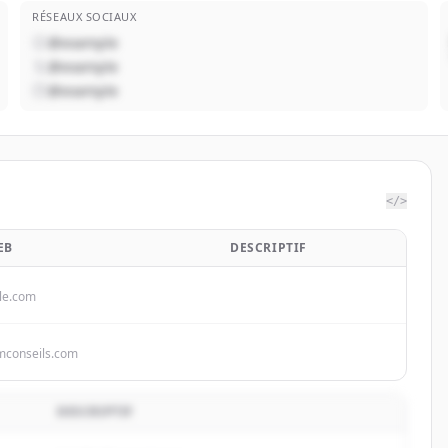
RÉSEAUX SOCIAUX
@example
@example
@example
</>
EB
DESCRIPTIF
le.com
mconseils.com
DESCRIPTIF