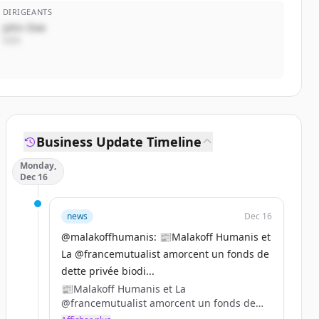
DIRIGEANTS
John Doe
CEO
Business Update Timeline
Monday,
Dec 16
news
Dec 16
@malakoffhumanis: 📰Malakoff Humanis et
La @francemutualist amorcent un fonds de
dette privée biodi...
📰Malakoff Humanis et La
@francemutualist amorcent un fonds de
dette privée biodiversité. Ils confient 100