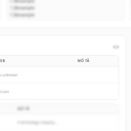
@example
@example
@example
</>
WEB
MÔ TẢ
ec.unknown
r.com
MÔ TẢ
A technology company...