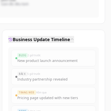
Giám đốc điều hành
Business Update Timeline
BLOG
2 giờ trước
New product launch announcement
BÀI X
5 giờ trước
Industry partnership revealed
TRANG WEB
Hôm qua
Pricing page updated with new tiers