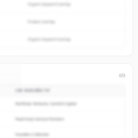
Organic keyword overlap
Product overlap
Organic keyword overlap
</>
CÁC NHÀ ĐẦU TƯ
ppTec
.
ed.
Northstar Ventures, Summit Capital
Peak Fund, Horizon Partners
Founders Collective