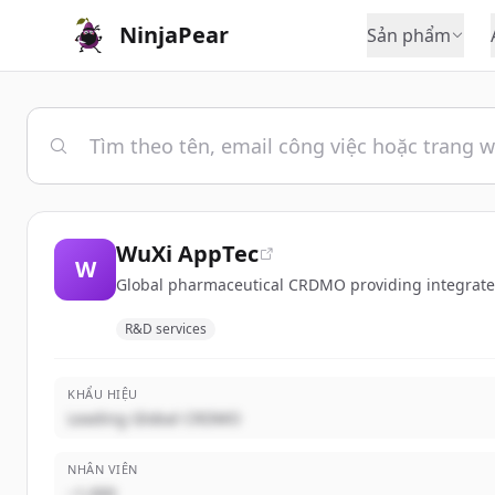
NinjaPear
Sản phẩm
WuXi AppTec
W
Global pharmaceutical CRDMO providing integrated
R&D services
KHẨU HIỆU
Leading Global CRDMO
NHÂN VIÊN
~1,000