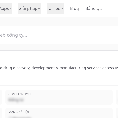
Apps
Giải pháp
Tài liệu
Blog
Bảng giá
 drug discovery, development & manufacturing services across As
COMPANY TYPE
Riêng tư
MẠNG XÃ HỘI