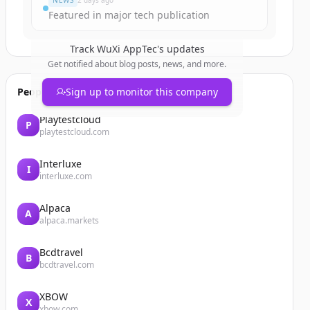
NEWS
2 days ago
Featured in major tech publication
Track
WuXi AppTec
's updates
Get notified about blog posts, news, and more.
People also viewed
Sign up to monitor this company
Playtestcloud
P
playtestcloud.com
Interluxe
I
interluxe.com
Alpaca
A
alpaca.markets
Bcdtravel
B
bcdtravel.com
XBOW
X
xbow.com