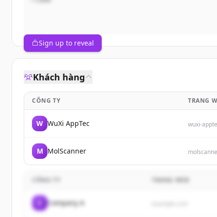
Sign up to reveal
Khách hàng
CÔNG TY
TRANG 
W
WuXi AppTec
wuxi-appt
M
MolScanner
molscanne
CÔNG TY
TRANG WEB
C
Company A
example.com