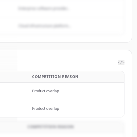
Enterprise software provider...
Cloud infrastructure platform...
</>
COMPETITION REASON
pTec
.
d.
Product overlap
Product overlap
COMPETITION REASON