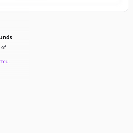
ounds
of
rted.