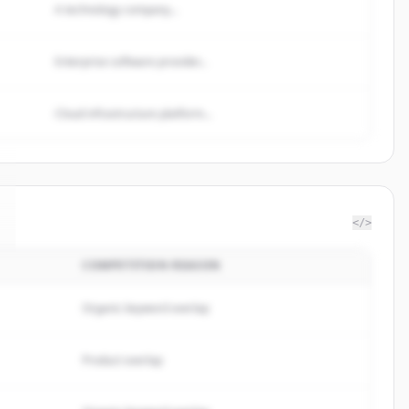
A technology company...
Enterprise software provider...
Cloud infrastructure platform...
</>
COMPETITION REASON
Organic keyword overlap
Product overlap