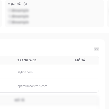
MẠNG XÃ HỘI
@example
@example
@example
</>
TRANG WEB
MÔ TẢ
slybcn.com
optimumcontrols.com
MÔ TẢ