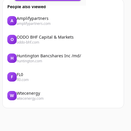
People also viewed
Amplifypartners
A
amplifypartners.com
ODDO BHF Capital & Markets
O
oddo-bhf.com
Huntington Bancshares Inc /md/
H
huntington.com
FL0
F
fl0.com
Wtecenergy
W
wtecenergy.com