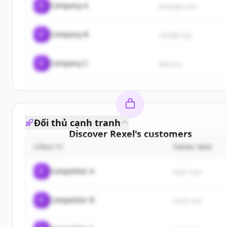
C
Company A
example.com
C
Company B
sample.org
C
Company C
demo.io
Đối thủ cạnh tranh
Discover
Rexel
's
customers
CÔNG TY
TRANG WEB
Sign up for free to view all
customers
of
Rexel
.
New accounts include trial credits to get started.
C
Competitor A
rival1.com
Create Free Account
C
Competitor B
rival2.com
Đã có tài khoản?
Đăng nhập