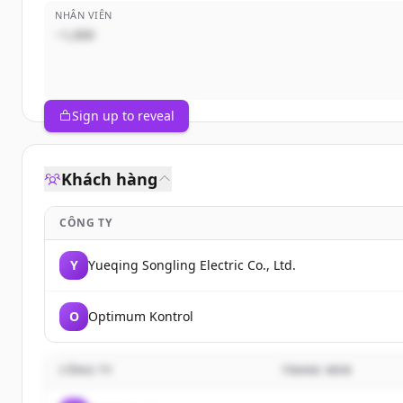
NHÂN VIÊN
~1,000
Sign up to reveal
Khách hàng
CÔNG TY
Y
Yueqing Songling Electric Co., Ltd.
O
Optimum Kontrol
CÔNG TY
TRANG WEB