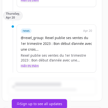
Hiển thị thêm
Rexel - Un monde d&#039;énergie.
Thursday,
Apr 20
news
Apr 20
@rexel_group: Rexel publie ses ventes du
1er trimestre 2023 : Bon début d’année avec
une crois...
Rexel publie ses ventes du 1er trimestre
2023 : Bon début d’année avec une
croissance des ventes en hausse de 10,1 %,
Hiển thị thêm
tirées par les volumes et les hausses de
prix.
Plus d’informations :
https://t.co/fFCDA3LVYO
https://t.co/F0A99AW1Af
Sign up to see all updates