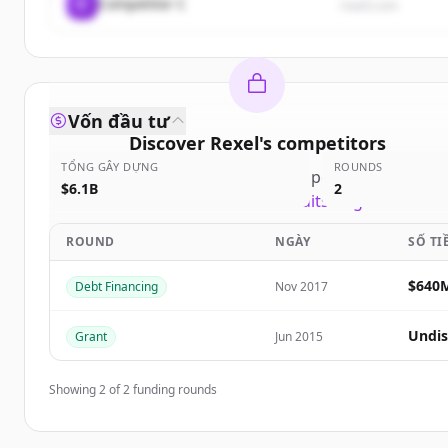
C
Competitor C
rival3.com
Vốn đầu tư
Discover
Rexel
's
competitors
TỔNG GÂY DỰNG
ROUNDS
Sign up for free to view all
competitors
of
Rexel
.
$6.1B
2
New accounts include trial credits to get started.
ROUND
NGÀY
SỐ TI
Create Free Account
$640
Debt Financing
Nov 2017
Đã có tài khoản?
Đăng nhập
Undis
Grant
Jun 2015
Showing
2
of
2
funding rounds