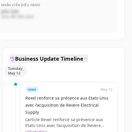
NHÂN VIÊN ĐIỀU HÀNH
John Doe
Giám đốc điều hành
Business Update Timeline
Tuesday,
May 12
news
May 12
Rexel renforce sa présence aux Etats-Unis
avec l’acquisition de Revere Electrical
Supply
L’article Rexel renforce sa présence aux
Etats-Unis avec l’acquisition de Revere
Electrical Supply est apparu en premier sur