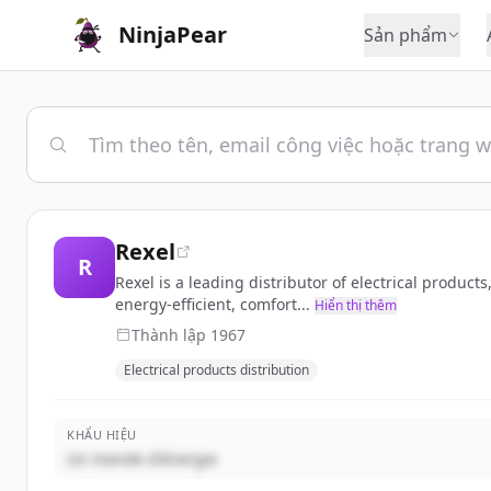
NinjaPear
Sản phẩm
Rexel
R
Rexel is a leading distributor of electrical produc
energy-efficient, comfort...
Hiển thị thêm
Thành lập
1967
Electrical products distribution
KHẨU HIỆU
Un monde d'énergie