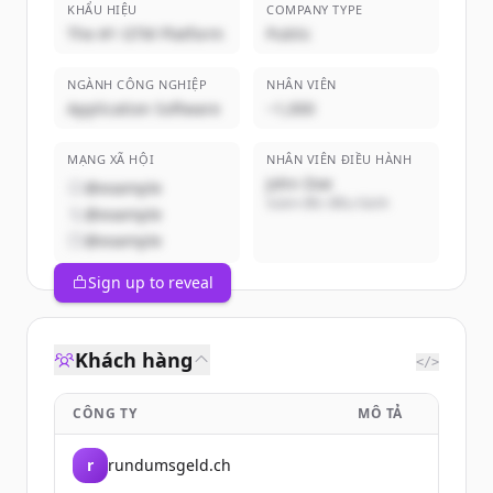
KHẨU HIỆU
COMPANY TYPE
The #1 GTM Platform
Public
NGÀNH CÔNG NGHIỆP
NHÂN VIÊN
Application Software
~1,000
MẠNG XÃ HỘI
NHÂN VIÊN ĐIỀU HÀNH
John Doe
@example
Giám đốc điều hành
@example
@example
Sign up to reveal
Khách hàng
</>
CÔNG TY
MÔ TẢ
r
rundumsgeld.ch