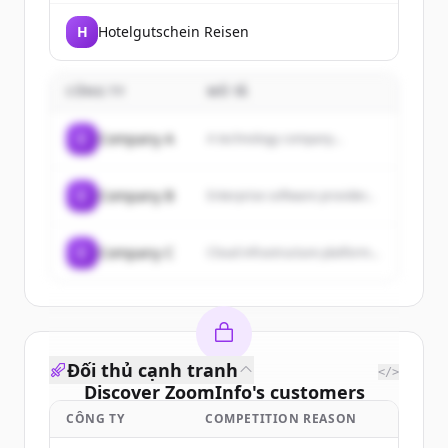
H
Hotelgutschein Reisen
CÔNG TY
MÔ TẢ
C
Company A
A technology company...
C
Company B
Enterprise software provider...
C
Company C
Cloud infrastructure platform...
Đối thủ cạnh tranh
</>
Discover
ZoomInfo
's
customers
CÔNG TY
COMPETITION REASON
Sign up for free to view all
customers