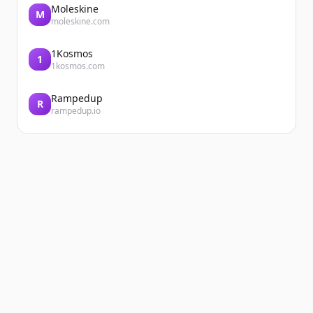
Moleskine
M
moleskine.com
1Kosmos
1
1kosmos.com
Rampedup
R
rampedup.io