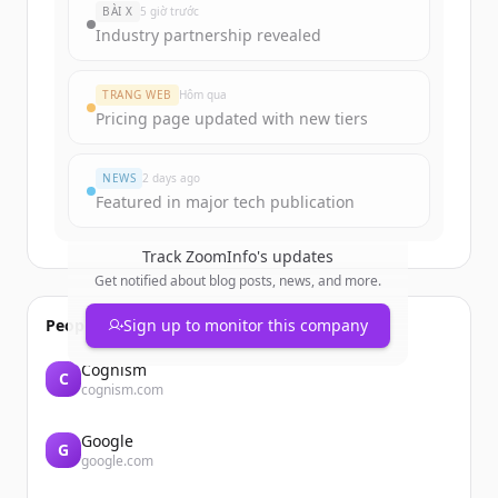
New accounts include trial credits to
BÀI X
5 giờ trước
get started.
Industry partnership revealed
Create Free Account
TRANG WEB
Hôm qua
Pricing page updated with new tiers
Đã có tài khoản?
Đăng nhập
NEWS
2 days ago
Featured in major tech publication
Track
ZoomInfo
's updates
Get notified about blog posts, news, and more.
People also viewed
Sign up to monitor this company
Cognism
C
cognism.com
Google
G
google.com