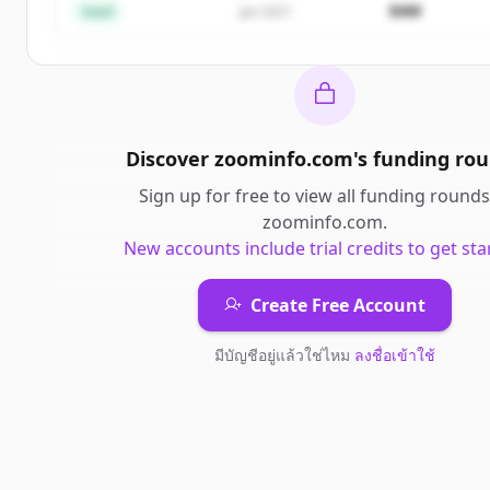
$4M
Seed
Jan 2021
Discover
zoominfo.com
's
funding ro
Sign up for free to view all
funding rounds
zoominfo.com
.
New accounts include trial credits to get sta
Create Free Account
มีบัญชีอยู่แล้วใช่ไหม
ลงชื่อเข้าใช้