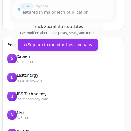
NEWS
2 days ago
Featured in major tech publication
Track
ZoomInfo
's updates
Get notified about blog posts, news, and more.
People also viewed
Sign up to monitor this company
Xapien
X
xapien.com
Lastenergy
L
lastenergy.com
IBS Technology
I
ibs-technology.com
NV5
N
nv5.com