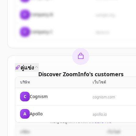
C
Company B
sample.org
C
Company C
demo.io
คู่แข่ง
Discover
ZoomInfo
's
customers
บริษัท
เว็บไซต์
Sign up for free to view all
customers
of
ZoomInf
New accounts include trial credits to get started
C
Cognism
cognism.com
Create Free Account
A
Apollo
apollo.io
มีบัญชีอยู่แล้วใช่ไหม
ลงชื่อเข้าใช้
บริษัท
เว็บไซต์