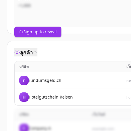
~1,000
Sign up to reveal
ลูกค้า
บริษัท
เว
r
rundumsgeld.ch
ru
H
Hotelgutschein Reisen
ho
บริษัท
เว็บไซต์
C
Company A
example.com