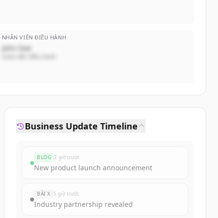
NHÂN VIÊN ĐIỀU HÀNH
John Doe
Giám đốc điều hành
Business Update Timeline
BLOG
2 giờ trước
New product launch announcement
BÀI X
5 giờ trước
Industry partnership revealed