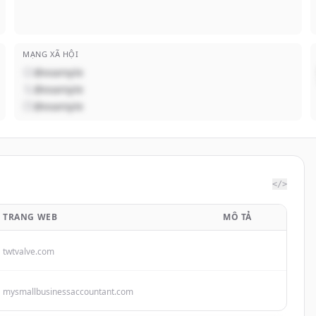
MẠNG XÃ HỘI
@example
@example
@example
</>
TRANG WEB
MÔ TẢ
twtvalve.com
mysmallbusinessaccountant.com