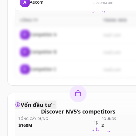
A
Aecom
aecom.com
Đã có tài khoản?
Đăng nhập
CÔNG TY
TRANG WEB
C
Competitor A
rival1.com
C
Competitor B
rival2.com
C
Competitor C
rival3.com
Vốn đầu tư
Discover
NV5
's
competitors
TỔNG GÂY DỰNG
ROUNDS
Sign up for free to view all
competitors
of
NV5
.
$160M
2
New accounts include trial credits to get started.