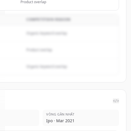
Product overlap
COMPETITION REASON
Organic keyword overlap
Product overlap
Organic keyword overlap
</>
VÒNG GẦN NHẤT
Ipo · Mar 2021