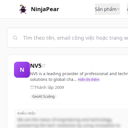
NinjaPear
Sản phẩm
NV5
N
NV5 is a leading provider of professional and techn
solutions to global cha...
Hiển thị thêm
Thành lập
2009
GeoAI Scaling
KHẨU HIỆU
We are the nexus of engineering and technology,
pioneering the tech revolution by using innovation to