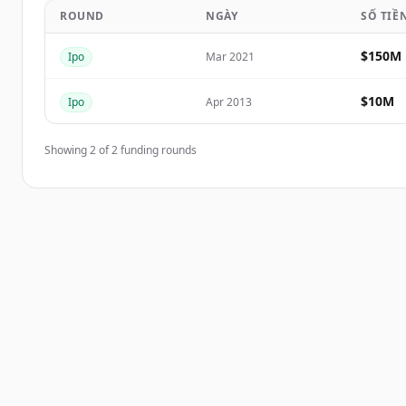
ROUND
NGÀY
SỐ TIỀ
Create Free Account
$150M
Ipo
Mar 2021
Đã có tài khoản?
Đăng nhập
$10M
Ipo
Apr 2013
Showing
2
of
2
funding rounds