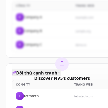
CÔNG TY
TRANG WEB
C
Company A
example.com
C
Company B
sample.org
C
Company C
demo.io
Đối thủ cạnh tranh
Discover
NV5
's
customers
CÔNG TY
TRANG WEB
Sign up for free to view all
customers
of
NV5
.
New accounts include trial credits to get started.
T
Tetratech
tetratech.com
Create Free Account