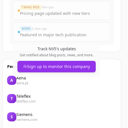
TRANG WEB
Hôm qua
Pricing page updated with new tiers
NEWS
2 days ago
Featured in major tech publication
Track
NV5
's updates
Get notified about blog posts, news, and more.
People also viewed
Sign up to monitor this company
Aena
A
aena.pt
Teleflex
T
teleflex.com
Siemens
S
siemens.com