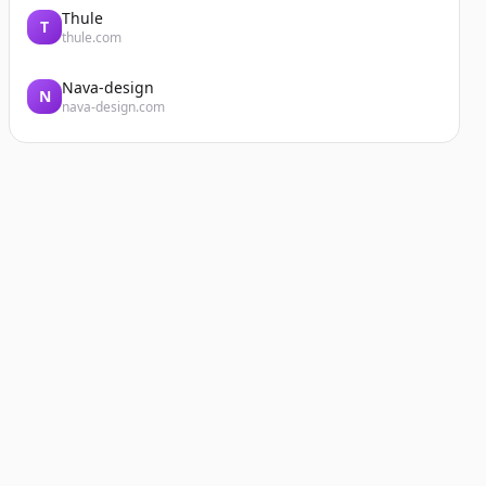
Thule
T
thule.com
Nava-design
N
nava-design.com