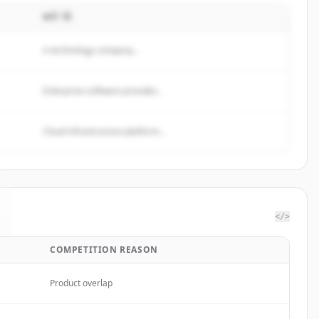
MÔ TẢ
A technology company...
Enterprise software provider...
Cloud infrastructure platform...
</>
COMPETITION REASON
Product overlap