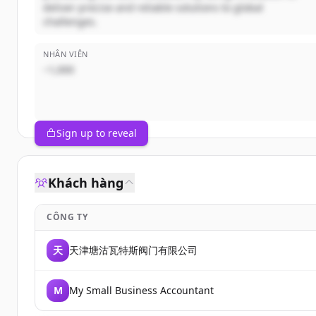
deliver precise and reliable solutions to global
challenges.
NHÂN VIÊN
~1,000
Sign up to reveal
Khách hàng
CÔNG TY
天
天津塘沽瓦特斯阀门有限公司
M
My Small Business Accountant