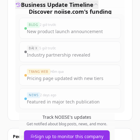
Business Update Timeline
Discover
noiise.com
's
funding
rounds
BLOG
2 giờ trước
Sign up for free to view all
funding
New product launch announcement
rounds
of
noiise.com
.
New accounts include trial credits to
BÀI X
5 giờ trước
get started.
Industry partnership revealed
Create Free Account
TRANG WEB
Hôm qua
Pricing page updated with new tiers
Đã có tài khoản?
Đăng nhập
NEWS
2 days ago
Featured in major tech publication
Track
NOIISE
's updates
Get notified about blog posts, news, and more.
People also viewed
Sign up to monitor this company