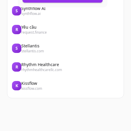
Synthflow AI
S
synthflow.ai
Yêu cầu
R
request.finance
Stellantis
S
stellantis.com
Rhythm Healthcare
R
rhythmhealthcarellc.com
Kissflow
K
kissflow.com