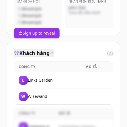
MẠNG XÃ HỘI
NHÂN VIÊN ĐIỀU HÀNH
John Doe
@example
Giám đốc điều hành
@example
@example
Sign up to reveal
Khách hàng
</>
CÔNG TY
MÔ TẢ
L
Links Garden
W
Wisewand
CÔNG TY
MÔ TẢ
C
Company A
A technology company...