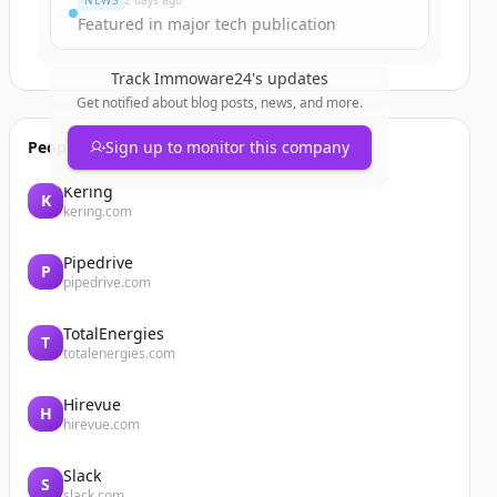
NEWS
2 days ago
Featured in major tech publication
Track
Immoware24
's updates
Get notified about blog posts, news, and more.
People also viewed
Sign up to monitor this company
Kering
K
kering.com
Pipedrive
P
pipedrive.com
TotalEnergies
T
totalenergies.com
Hirevue
H
hirevue.com
Slack
S
slack.com