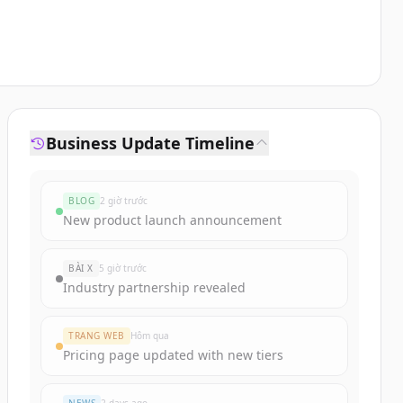
Business Update Timeline
BLOG
2 giờ trước
New product launch announcement
BÀI X
5 giờ trước
Industry partnership revealed
TRANG WEB
Hôm qua
Pricing page updated with new tiers