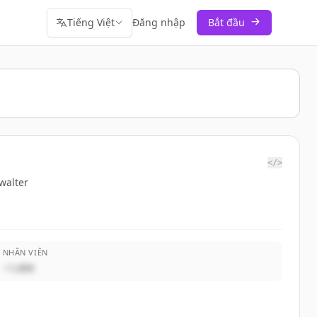
Tiếng Việt
Đăng nhập
Bắt đầu
</>
walter
NHÂN VIÊN
~1,000