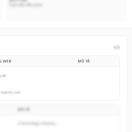
Giám đốc điều hành
</>
G WEB
MÔ TẢ
y.de
-talents.com
MÔ TẢ
A technology company...