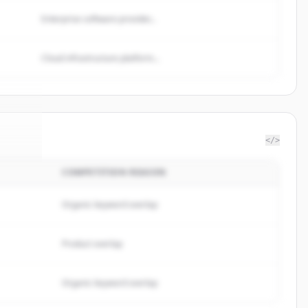
Enterprise software provider...
Cloud infrastructure platform...
</>
COMPETITION REASON
re24
.
ed.
Organic keyword overlap
Product overlap
Organic keyword overlap