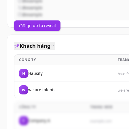
@example
@example
@example
Sign up to reveal
Khách hàng
CÔNG TY
TRAN
H
Hausify
hausifi
w
we are talents
we-are
CÔNG TY
TRANG WEB
C
Company A
example.com