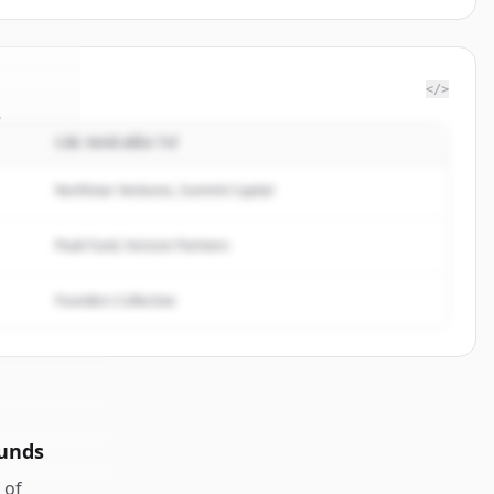
</>
s
CÁC NHÀ ĐẦU TƯ
are24
.
ed.
Northstar Ventures, Summit Capital
Peak Fund, Horizon Partners
Founders Collective
ounds
of