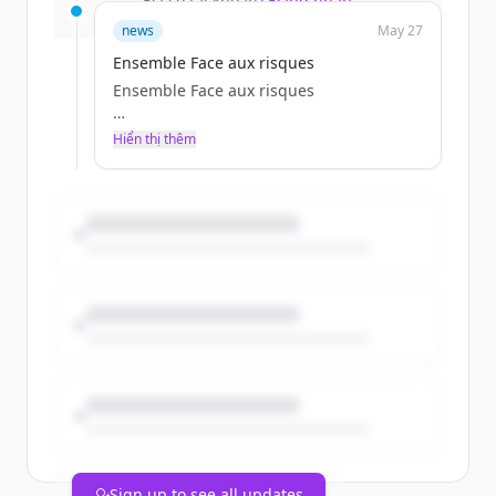
Đã có tài khoản?
Đăng nhập
clescure
news
May 27
Wed, 05/27/2026 - 13:51
Ensemble Face aux risques
Ensemble Face aux risques
Hiển thị thêm
Particulier
clescure
Wed, 05/27/2026 - 13:51
Sign up to see all updates