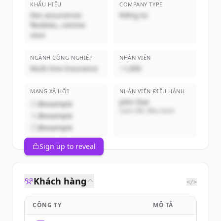
KHẨU HIỆU
COMPANY TYPE
Des assurances
Riêng tư
flexibles, comme
vous
NGÀNH CÔNG NGHIỆP
NHÂN VIÊN
Multi-line Insurance
~1,000
MẠNG XÃ HỘI
NHÂN VIÊN ĐIỀU HÀNH
John Doe
@example
Giám đốc điều hành
@example
@example
Sign up to reveal
Khách hàng
</>
CÔNG TY
MÔ TẢ