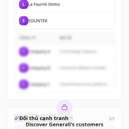
L
La Fourmi Immo
S
SOLINTEK
CÔNG TY
MÔ TẢ
C
Company A
A technology company...
C
Company B
Enterprise software provider...
C
Company C
Cloud infrastructure platform...
Đối thủ cạnh tranh
</>
Discover
Generali
's
customers