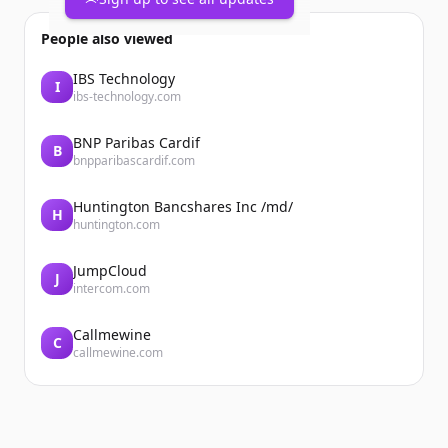
Accueil
People also viewed
IBS Technology
I
ibs-technology.com
BNP Paribas Cardif
B
bnpparibascardif.com
Huntington Bancshares Inc /md/
Accueil
H
huntington.com
JumpCloud
J
intercom.com
Callmewine
C
callmewine.com
...