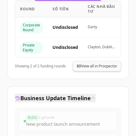
CÁC NHÀ ĐẦU
Create Free Account
ROUND
SỐ TIỀN
TƯ
Đã có tài khoản?
Đăng nhập
Corporate
Undisclosed
Darty
Round
Private
Undisclosed
Clayton, Dubilier
Equity
& Rice, Colony
Capital,
OpCapita,
Showing
2
of
2
funding rounds
View all in Prospector
Goldman Sachs
Business Update Timeline
BLOG
2 giờ trước
New product launch announcement