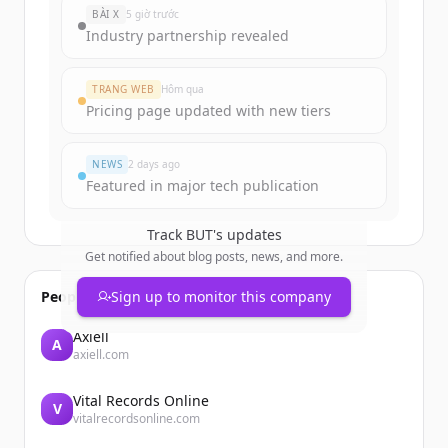
BÀI X
5 giờ trước
Industry partnership revealed
TRANG WEB
Hôm qua
Pricing page updated with new tiers
NEWS
2 days ago
Featured in major tech publication
Track
BUT
's updates
Get notified about blog posts, news, and more.
People also viewed
Sign up to monitor this company
Axiell
A
axiell.com
Vital Records Online
V
vitalrecordsonline.com