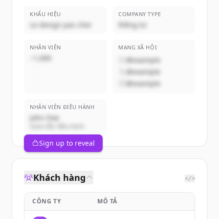
KHẨU HIỆU
COMPANY TYPE
Le design pas cher
Riêng tư
NHÂN VIÊN
MẠNG XÃ HỘI
~1,000
@example
@example
@example
NHÂN VIÊN ĐIỀU HÀNH
John Doe
Giám đốc điều hành
Sign up to reveal
Khách hàng
</>
CÔNG TY
MÔ TẢ