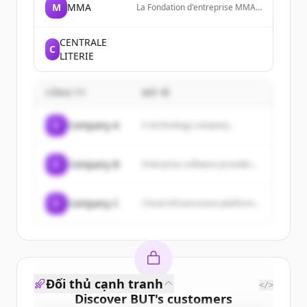
M
MMA
La Fondation d'entreprise MMA
des Entrepreneurs du Futur est
un Do Tank qui a pour ambition
de soutenir et encourager les
CENTRALE
C
initiatives et l'innovation des
LITERIE
entrepreneurs et des territoires.
CÔNG TY
MÔ TẢ
C
Company A
A technology company...
C
Company B
Enterprise software provider...
C
Company C
Cloud infrastructure platform...
Đối thủ cạnh tranh
</>
Discover
BUT
's
customers