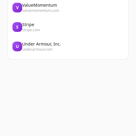
ValueMomentum
V
valuemomentum.com
Stripe
S
stripe.com
Under Armour, Inc.
U
underarmour.com