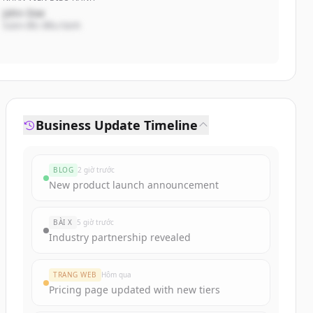
John Doe
Giám đốc điều hành
Business Update Timeline
BLOG
2 giờ trước
New product launch announcement
BÀI X
5 giờ trước
Industry partnership revealed
TRANG WEB
Hôm qua
Pricing page updated with new tiers