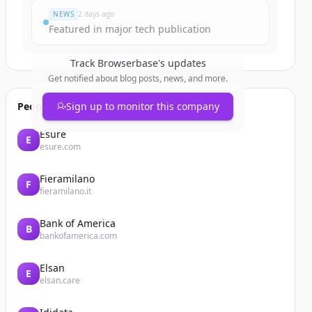
NEWS
2 days ago
Featured in major tech publication
Track
Browserbase
's updates
Get notified about blog posts, news, and more.
People also viewed
Sign up to monitor this company
Esure
E
esure.com
Fieramilano
F
fieramilano.it
Bank of America
B
bankofamerica.com
Elsan
E
elsan.care