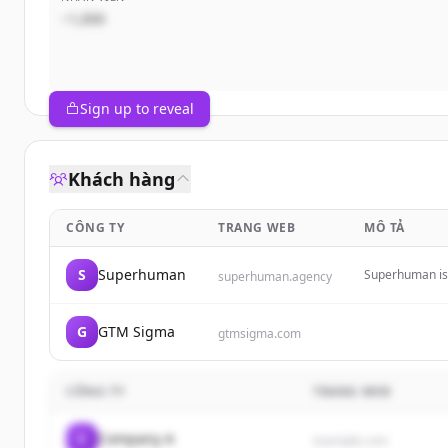
~1,000
Sign up to reveal
Khách hàng
CÔNG TY
TRANG WEB
MÔ TẢ
S
Superhuman
Superhuman is 
superhuman.agency
of change.
G
GTM Sigma
gtmsigma.com
CÔNG TY
TRANG WEB
C
Company A
example.com