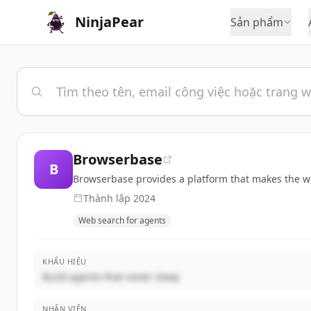
NinjaPear
Sản phẩm
Browserbase
B
Browserbase provides a platform that makes the we
Thành lập
2024
Web search for agents
KHẨU HIỆU
Build agents that never sleep
NHÂN VIÊN