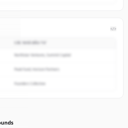
</>
CÁC NHÀ ĐẦU TƯ
rbase
.
ed.
Northstar Ventures, Summit Capital
Peak Fund, Horizon Partners
Founders Collective
ounds