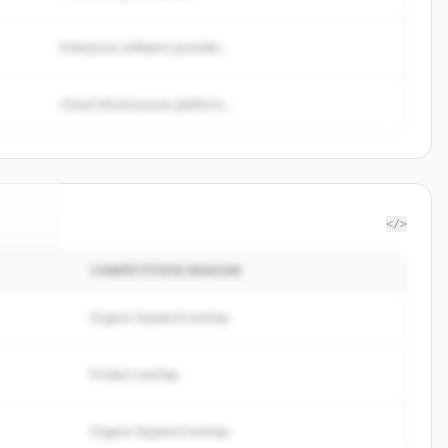
Enterprise software provider...
Cloud infrastructure platform...
</>
COMPETITION REASON
base
.
d.
Organic keyword overlap
Product overlap
Organic keyword overlap