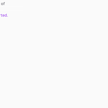
of
rted.