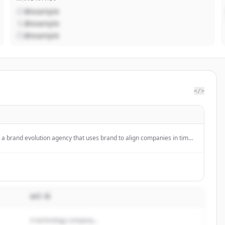
@example
@example
@example
</>
a brand evolution agency that uses brand to align companies in times
MÔ TẢ
A technology company...