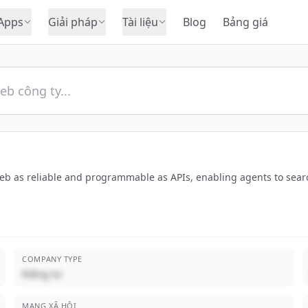
Apps
Giải pháp
Tài liệu
Blog
Bảng giá
b as reliable and programmable as APIs, enabling agents to searc
COMPANY TYPE
Riêng tư
MẠNG XÃ HỘI