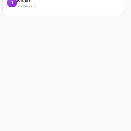
Ididata
I
ididata.com