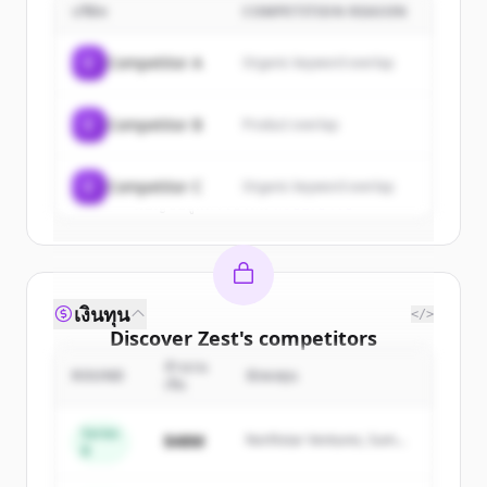
บริษัท
COMPETITION REASON
Sign up for free to view all
customers
of
Zest
.
C
Competitor A
Organic keyword overlap
New accounts include trial credits to
get started.
C
Competitor B
Product overlap
Create Free Account
C
Competitor C
Organic keyword overlap
มีบัญชีอยู่แล้วใช่ไหม
ลงชื่อเข้าใช้
เงินทุน
</>
Discover
Zest
's
competitors
จำนวน
Sign up for free to view all
competitors
ROUND
นักลงทุน
เงิน
of
Zest
.
New accounts include trial credits to
Series
$48M
Northstar Ventures, Summit
B
get started.
Capital