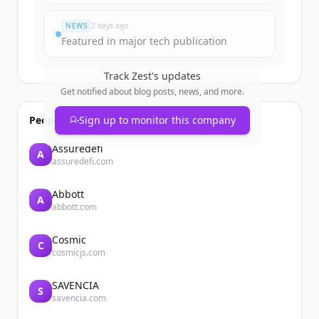
NEWS
2 days ago
Featured in major tech publication
Track
Zest
's updates
Get notified about blog posts, news, and more.
People also viewed
Sign up to monitor this company
Assuredefi
A
assuredefi.com
Abbott
A
abbott.com
Cosmic
C
cosmicjs.com
SAVENCIA
S
savencia.com