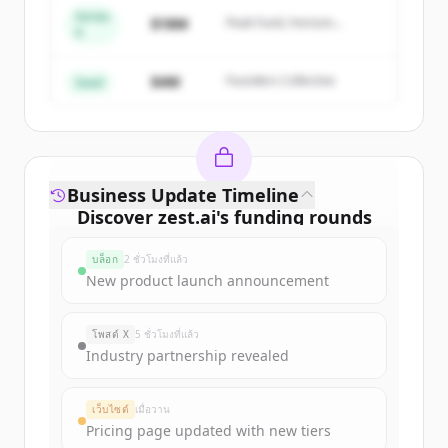
Series
Create Free Account
$18M
Peak Fund, Horizon
A
Partners
มีบัญชีอยู่แล้วใช่ไหม
ลงชื่อเข้าใช้
$4M
Founders Collective
Seed
Business Update Timeline
Discover
zest.ai
's
funding rounds
Sign up for free to view all
funding
บล็อก
2 ชั่วโมงที่แล้ว
rounds
of
zest.ai
.
New product launch announcement
New accounts include trial credits to
get started.
โพสต์ X
5 ชั่วโมงที่แล้ว
Industry partnership revealed
Create Free Account
เว็บไซต์
เมื่อวาน
มีบัญชีอยู่แล้วใช่ไหม
ลงชื่อเข้าใช้
Pricing page updated with new tiers