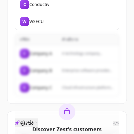
C
Conductiv
W
WSECU
บริษัท
คำอธิบาย
C
Company A
A technology company...
C
Company B
Enterprise software provider...
C
Company C
Cloud infrastructure platform...
คู่แข่ง
</>
Discover
Zest
's
customers