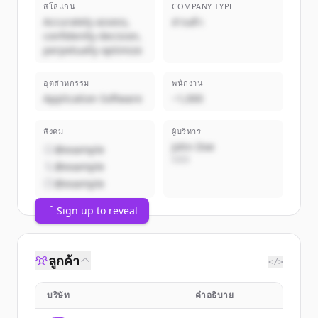
สโลแกน
COMPANY TYPE
Accurately assess,
ส่วนตัว
confidently decision,
perpetually optimize
อุตสาหกรรม
พนักงาน
Application Software
~1,000
สังคม
ผู้บริหาร
John Doe
@example
CEO
@example
@example
Sign up to reveal
ลูกค้า
</>
บริษัท
คำอธิบาย