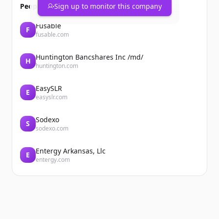
People also viewed
Sign up to monitor this company
Fusable
F
fusable.com
Huntington Bancshares Inc /md/
H
huntington.com
EasySLR
E
easyslr.com
Sodexo
S
sodexo.com
Entergy Arkansas, Llc
E
entergy.com