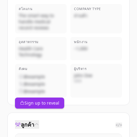
สโลแกน
COMPANY TYPE
The smart way to
ส่วนตัว
handle medical
record reviews
อุตสาหกรรม
พนักงาน
Health Care
~1,000
Technology
สังคม
ผู้บริหาร
John Doe
@example
CEO
@example
@example
Sign up to reveal
ลูกค้า
</>