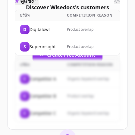
คู่แข่ง
</>
Discover
Wisedocs
's
customers
บริษัท
COMPETITION REASON
Sign up for free to view all
customers
of
Wisedocs
.
D
Digitalowl
Product overlap
New accounts include trial credits to
get started.
S
Superinsight
Product overlap
Create Free Account
บริษัท
COMPETITION REASON
มีบัญชีอยู่แล้วใช่ไหม
ลงชื่อเข้าใช้
C
Competitor A
Organic keyword overlap
C
Competitor B
Product overlap
C
Competitor C
Organic keyword overlap