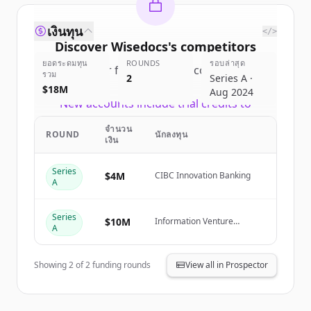
เงินทุน
</>
Discover
Wisedocs
's
competitors
ยอดระดมทุน
ROUNDS
รอบล่าสุด
Sign up for free to view all
competitors
รวม
2
Series A ·
of
Wisedocs
.
$18M
Aug 2024
New accounts include trial credits to
get started.
จำนวน
ROUND
นักลงทุน
เงิน
Create Free Account
Series
$4M
CIBC Innovation Banking
A
มีบัญชีอยู่แล้วใช่ไหม
ลงชื่อเข้าใช้
Series
$10M
Information Venture
A
Partners, Thomson Reuters
Ventures, ManchesterStory
Showing
2
of
2
funding rounds
View all in Prospector