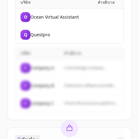
บริษัท
คำอธิบาย
O
Ocean Virtual Assistant
Q
Questpro
บริษัท
คำอธิบาย
C
Company A
A technology company...
C
Company B
Enterprise software provider...
C
Company C
Cloud infrastructure platform...