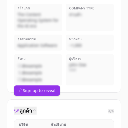
สโลแกน
COMPANY TYPE
The Content
ส่วนตัว
Operating System for
the AI era
อุตสาหกรรม
พนักงาน
Application Software
~1,000
สังคม
ผู้บริหาร
John Doe
@example
CEO
@example
@example
Sign up to reveal
ลูกค้า
</>
บริษัท
คำอธิบาย