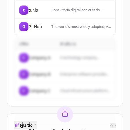
t
tur.is
Consultoría digital con criterio
propio. IA, ecommerce, búsqueda y
la arquitectura que sostiene al
negocio.
G
GitHub
The world's most widely adopted, AI-
powered developer platform where
millions of developers, businesses,
and the largest open source
บริษัท
คำอธิบาย
community build software that
advances humanity.
C
Company A
A technology company...
C
Company B
Enterprise software provider...
C
Company C
Cloud infrastructure platform...
คู่แข่ง
</>