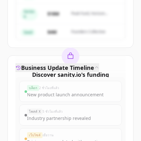
Series
Create Free Account
$18M
Peak Fund, Horizon
A
Partners
มีบัญชีอยู่แล้วใช่ไหม
ลงชื่อเข้าใช้
$4M
Founders Collective
Seed
Business Update Timeline
Discover
sanity.io
's
funding
rounds
บล็อก
2 ชั่วโมงที่แล้ว
Sign up for free to view all
funding
New product launch announcement
rounds
of
sanity.io
.
New accounts include trial credits to
โพสต์ X
5 ชั่วโมงที่แล้ว
get started.
Industry partnership revealed
Create Free Account
เว็บไซต์
เมื่อวาน