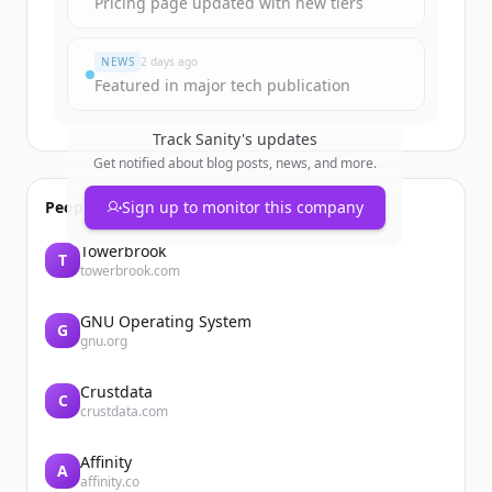
Pricing page updated with new tiers
มีบัญชีอยู่แล้วใช่ไหม
ลงชื่อเข้าใช้
NEWS
2 days ago
Featured in major tech publication
Track
Sanity
's updates
Get notified about blog posts, news, and more.
People also viewed
Sign up to monitor this company
Towerbrook
T
towerbrook.com
GNU Operating System
G
gnu.org
Crustdata
C
crustdata.com
Affinity
A
affinity.co