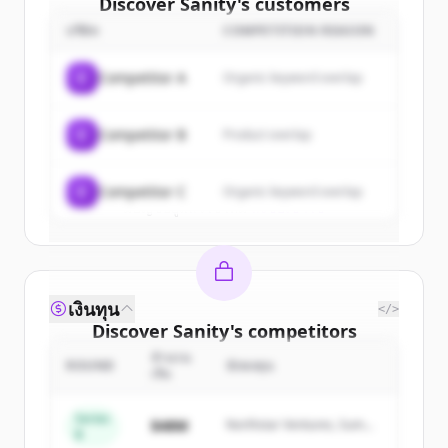
Discover
Sanity
's
customers
บริษัท
COMPETITION REASON
Sign up for free to view all
customers
of
Sanity
.
C
Competitor A
Organic keyword overlap
New accounts include trial credits to
get started.
C
Competitor B
Product overlap
Create Free Account
C
Competitor C
Organic keyword overlap
มีบัญชีอยู่แล้วใช่ไหม
ลงชื่อเข้าใช้
เงินทุน
</>
Discover
Sanity
's
competitors
จำนวน
Sign up for free to view all
competitors
ROUND
นักลงทุน
เงิน
of
Sanity
.
New accounts include trial credits to
Series
$48M
Northstar Ventures, Summit
B
get started.
Capital