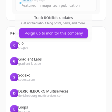
NEWS
2 days ago
Featured in major tech publication
Track
RONIN
's updates
Get notified about blog posts, news, and more.
People also viewed
Sign up to monitor this company
Cio
C
cio.gov
Gradient Labs
G
gradient-labs.de
Sodexo
S
sodexo.com
DERICHEBOURG Multiservices
D
derichebourg-multiservices.com
Loops
L
loops.so