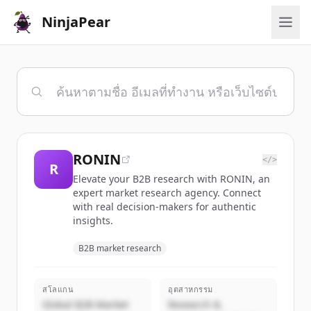
NinjaPear
RONIN
</>
R
Elevate your B2B research with RONIN, an
expert market research agency. Connect
with real decision-makers for authentic
insights.
B2B market research
สโลแกน
อุตสาหกรรม
Global B2B Market
Research &