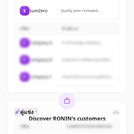
S
SumZero
Quality peer-reviewed
investment research from top
analysts and rising stars in the
fund industry.
บริษัท
คำอธิบาย
C
Company A
A technology company...
C
Company B
Enterprise software provider...
C
Company C
Cloud infrastructure platform...
คู่แข่ง
</>
Discover
RONIN
's
customers
บริษัท
COMPETITION REASON
Sign up for free to view all
customers