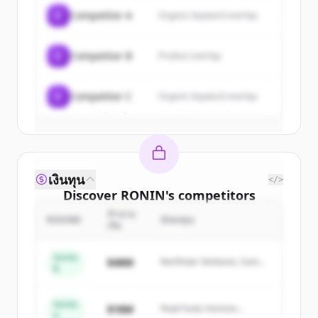
of
RONIN
.
C
Competitor A
Organic keyword overlap
New accounts include trial credits to
get started.
C
Competitor B
Product overlap
Create Free Account
C
Competitor C
Organic keyword overlap
มีบัญชีอยู่แล้วใช่ไหม
ลงชื่อเข้าใช้
เงินทุน
</>
Discover
RONIN
's
competitors
จำนวน
Sign up for free to view all
competitors
ROUND
นักลงทุน
เงิน
of
RONIN
.
New accounts include trial credits to
Series
$48M
Northstar Ventures, Summit
B
get started.
Capital
Series
Create Free Account
$18M
Peak Fund, Horizon
A