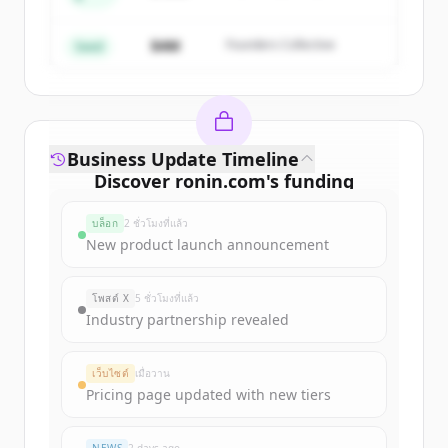
Partners
มีบัญชีอยู่แล้วใช่ไหม
ลงชื่อเข้าใช้
$4M
Founders Collective
Seed
Business Update Timeline
Discover
ronin.com
's
funding
rounds
บล็อก
2 ชั่วโมงที่แล้ว
Sign up for free to view all
funding
New product launch announcement
rounds
of
ronin.com
.
New accounts include trial credits to
โพสต์ X
5 ชั่วโมงที่แล้ว
get started.
Industry partnership revealed
Create Free Account
เว็บไซต์
เมื่อวาน
Pricing page updated with new tiers
มีบัญชีอยู่แล้วใช่ไหม
ลงชื่อเข้าใช้