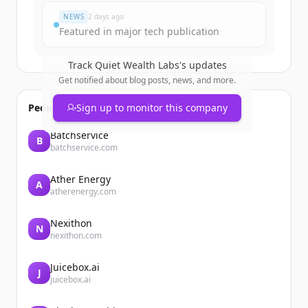
NEWS
2 days ago
Featured in major tech publication
Track
Quiet Wealth Labs
's updates
Get notified about blog posts, news, and more.
People also viewed
Sign up to monitor this company
Batchservice
B
batchservice.com
Ather Energy
A
atherenergy.com
Nexithon
N
nexithon.com
Juicebox.ai
J
juicebox.ai