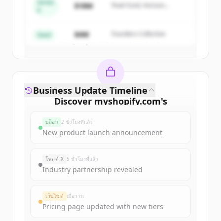
Series
$18M
Peak Fund, Horizon
A
Partners
Create Free Account
$4M
Founders Collective
Seed
มีบัญชีอยู่แล้วใช่ไหม
ลงชื่อเข้าใช้
Business Update Timeline
Discover
myshopify.com
's
funding rounds
บล็อก
2 ชั่วโมงที่แล้ว
Sign up for free to view all
funding
New product launch announcement
rounds
of
myshopify.com
.
New accounts include trial credits to
โพสต์ X
5 ชั่วโมงที่แล้ว
get started.
Industry partnership revealed
Create Free Account
เว็บไซต์
เมื่อวาน
Pricing page updated with new tiers
มีบัญชีอยู่แล้วใช่ไหม
ลงชื่อเข้าใช้