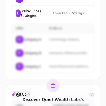
Louisville SEO
L
Louisville SEO Strategies is
Strategies
a search engine
optimization (SEO), website
design, and internet
บริษัท
คำอธิบาย
marketing company in
Louisville, Ky.
C
Company A
A technology company...
C
Company B
Enterprise software provider...
C
Company C
Cloud infrastructure platform...
คู่แข่ง
</>
Discover
Quiet Wealth Labs
's
บริษัท
COMPETITION REASON