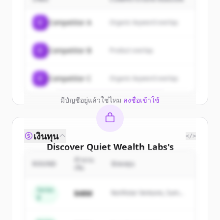
customers
Sign up for free to view all
customers
C
Competitor A
Organic keyword overlap
of
Quiet Wealth Labs
.
New accounts include trial credits to
C
Competitor B
Product overlap
get started.
Create Free Account
C
Competitor C
Organic keyword overlap
มีบัญชีอยู่แล้วใช่ไหม
ลงชื่อเข้าใช้
เงินทุน
</>
Discover
Quiet Wealth Labs
's
competitors
จำนวน
ROUND
นักลงทุน
เงิน
Sign up for free to view all
competitors
of
Quiet Wealth Labs
.
Series
$48M
Northstar Ventures, Summit
B
New accounts include trial credits to
Capital
get started.