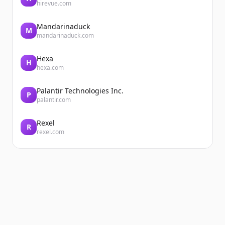
hirevue.com
Mandarinaduck
M
mandarinaduck.com
Hexa
H
hexa.com
Palantir Technologies Inc.
P
palantir.com
Rexel
R
rexel.com