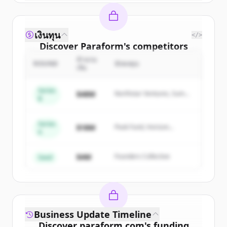
เงินทุน
</>
Discover
Paraform
's
competitors
จำนวน
Sign up for free to view all
competitors
ROUND
นักลงทุน
เงิน
of
Paraform
.
New accounts include trial credits to
Series
$48M
Northstar Ventures, Summit
B
get started.
Capital
Series
Create Free Account
$18M
Peak Fund, Horizon
A
Partners
มีบัญชีอยู่แล้วใช่ไหม
ลงชื่อเข้าใช้
$4M
Founders Collective
Seed
Business Update Timeline
Discover
paraform.com
's
funding