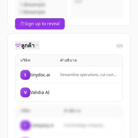
CEO
@example
@example
Sign up to reveal
ลูกค้า
</>
บริษัท
คำอธิบาย
t
tinydoc.ai
Streamline operations, cut costs,
and boost efficiency with
advanced AI-driven document
processing. Tinydoc is designed
V
Validia AI
with your ongoing processes in
mind, making automation a no-
brainer. So you can focus on what
matters, your Growth.
บริษัท
คำอธิบาย
C
Company A
A technology company...