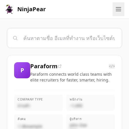
NinjaPear
Paraform
</>
P
Paraform connects world class teams with
elite recruiters for faster, smarter, hiring.
COMPANY TYPE
พนักงาน
ส่วนตัว
~1,000
สังคม
ผู้บริหาร
John Doe
@example