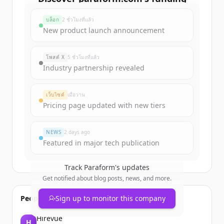
rounds
บล็อก
2 ชั่วโมงที่แล้ว
Sign up for free to view all
funding
New product launch announcement
rounds
of
paraform.com
.
New accounts include trial credits to
โพสต์ X
5 ชั่วโมงที่แล้ว
get started.
Industry partnership revealed
Create Free Account
เว็บไซต์
เมื่อวาน
Pricing page updated with new tiers
มีบัญชีอยู่แล้วใช่ไหม
ลงชื่อเข้าใช้
NEWS
2 days ago
Featured in major tech publication
Track
Paraform
's updates
Get notified about blog posts, news, and more.
People also viewed
Sign up to monitor this company
Hirevue
H