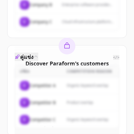
C
Company B
Enterprise software provider...
C
Company C
Cloud infrastructure platform...
คู่แข่ง
</>
Discover
Paraform
's
customers
บริษัท
COMPETITION REASON
Sign up for free to view all
customers
of
Paraform
.
C
Competitor A
Organic keyword overlap
New accounts include trial credits to
get started.
C
Competitor B
Product overlap
Create Free Account
C
Competitor C
Organic keyword overlap
มีบัญชีอยู่แล้วใช่ไหม
ลงชื่อเข้าใช้