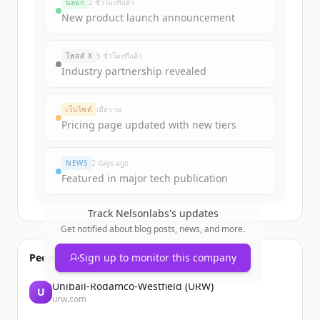
บล็อก
2 ชั่วโมงที่แล้ว
Sign up for free to view all
funding
New product launch announcement
rounds
of
nelsonlabs.com
.
New accounts include trial credits to
โพสต์ X
5 ชั่วโมงที่แล้ว
get started.
Industry partnership revealed
Create Free Account
เว็บไซต์
เมื่อวาน
Pricing page updated with new tiers
มีบัญชีอยู่แล้วใช่ไหม
ลงชื่อเข้าใช้
NEWS
2 days ago
Featured in major tech publication
Track
Nelsonlabs
's updates
Get notified about blog posts, news, and more.
People also viewed
Sign up to monitor this company
Unibail-Rodamco-Westfield (URW)
U
urw.com