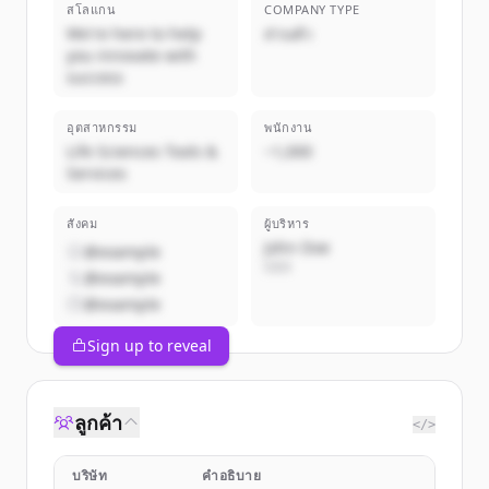
สโลแกน
COMPANY TYPE
We're here to help
ส่วนตัว
you innovate with
success
อุตสาหกรรม
พนักงาน
Life Sciences Tools &
~1,000
Services
สังคม
ผู้บริหาร
John Doe
@example
CEO
@example
@example
Sign up to reveal
ลูกค้า
</>
บริษัท
คำอธิบาย