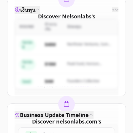
เงินทุน
</>
Discover
Nelsonlabs
's
competitors
จำนวน
ROUND
นักลงทุน
เงิน
Sign up for free to view all
competitors
of
Nelsonlabs
.
Series
$48M
Northstar Ventures, Summit
B
New accounts include trial credits to
Capital
get started.
Series
$18M
Peak Fund, Horizon
A
Partners
Create Free Account
$4M
Founders Collective
Seed
มีบัญชีอยู่แล้วใช่ไหม
ลงชื่อเข้าใช้
Business Update Timeline
Discover
nelsonlabs.com
's
funding rounds