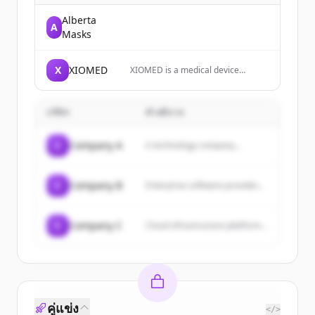
Alberta
A
Masks
X
XIOMED
XIOMED is a medical device
consultancy supporting MedTech
companies accelerate innovation
to market.
บริษัท
คำอธิบาย
C
Company A
A technology company...
C
Company B
Enterprise software provider...
C
Company C
Cloud infrastructure platform...
คู่แข่ง
</>