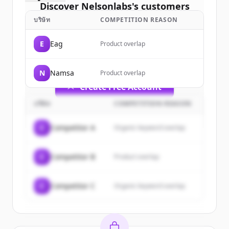
Discover
Nelsonlabs
's
customers
บริษัท
COMPETITION REASON
Sign up for free to view all
customers
of
Nelsonlabs
.
E
Eag
Product overlap
New accounts include trial credits to
get started.
N
Namsa
Product overlap
Create Free Account
บริษัท
COMPETITION REASON
มีบัญชีอยู่แล้วใช่ไหม
ลงชื่อเข้าใช้
C
Competitor A
Organic keyword overlap
C
Competitor B
Product overlap
C
Competitor C
Organic keyword overlap