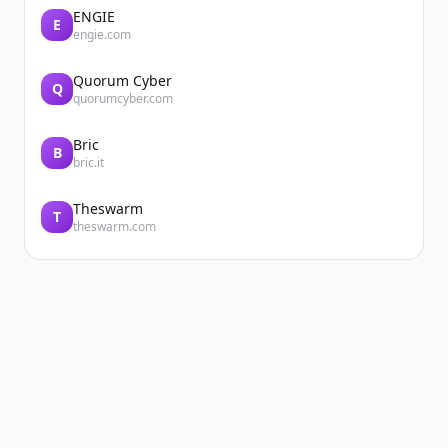
ENGIE
E
engie.com
Quorum Cyber
Q
quorumcyber.com
Bric
B
bric.it
Theswarm
T
theswarm.com