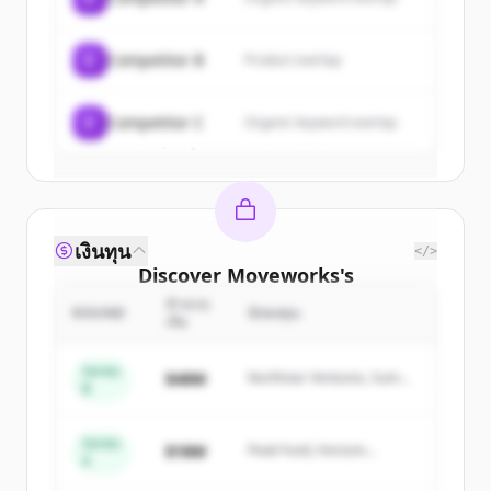
New accounts include trial credits to
get started.
C
Competitor B
Product overlap
Create Free Account
C
Competitor C
Organic keyword overlap
มีบัญชีอยู่แล้วใช่ไหม
ลงชื่อเข้าใช้
เงินทุน
</>
Discover
Moveworks
's
competitors
จำนวน
ROUND
นักลงทุน
เงิน
Sign up for free to view all
competitors
of
Moveworks
.
Series
$48M
Northstar Ventures, Summit
B
New accounts include trial credits to
Capital
get started.
Series
$18M
Peak Fund, Horizon
A
Partners
Create Free Account