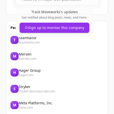
Track
Moveworks
's updates
Get notified about blog posts, news, and more.
People also viewed
Sign up to monitor this company
Teamtailor
T
teamtailor.com
Mersen
M
mersen.com
Hager Group
H
hager.com
Stryker
S
strykerneurovascular.com
Meta Platforms, Inc.
M
meta.com