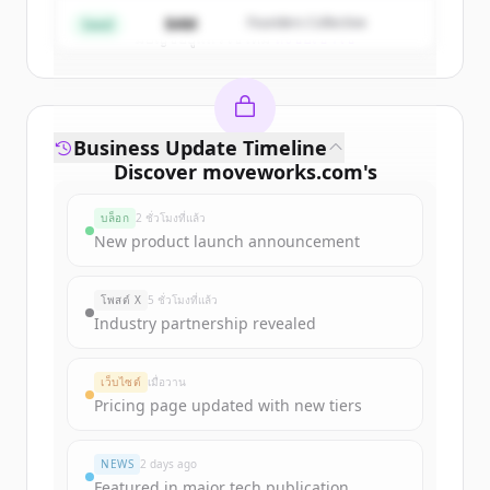
$4M
Founders Collective
Seed
มีบัญชีอยู่แล้วใช่ไหม
ลงชื่อเข้าใช้
Business Update Timeline
Discover
moveworks.com
's
funding rounds
บล็อก
2 ชั่วโมงที่แล้ว
Sign up for free to view all
funding
New product launch announcement
rounds
of
moveworks.com
.
New accounts include trial credits to
โพสต์ X
5 ชั่วโมงที่แล้ว
get started.
Industry partnership revealed
Create Free Account
เว็บไซต์
เมื่อวาน
Pricing page updated with new tiers
มีบัญชีอยู่แล้วใช่ไหม
ลงชื่อเข้าใช้
NEWS
2 days ago
Featured in major tech publication