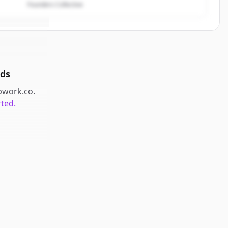
Founders Collective
ds
pwork.co
.
rted.