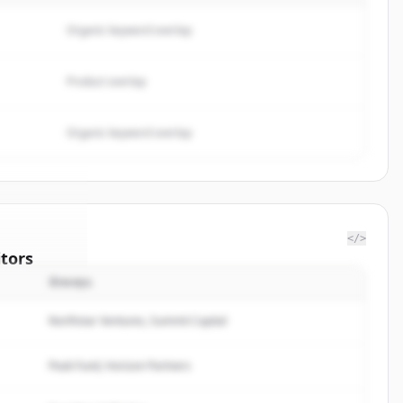
Organic keyword overlap
Product overlap
Organic keyword overlap
</>
tors
นักลงทุน
oop
Northstar Ventures, Summit Capital
rted.
Peak Fund, Horizon Partners