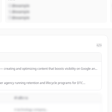
@example
@example
@example
</>
creating and optimizing content that boosts visibility on Google and
ack performance, and grow organically with AI.
tner agency running retention and lifecycle programs for DTC
cription brands.
คำอธิบาย
A technology company...