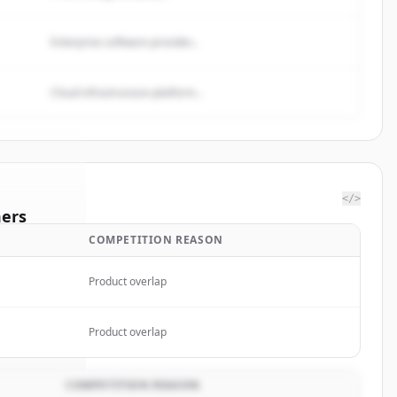
Enterprise software provider...
Cloud infrastructure platform...
</>
ers
COMPETITION REASON
oop
Product overlap
rted.
Product overlap
COMPETITION REASON