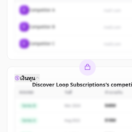
C
Competitor A
rival1.com
C
Competitor B
rival2.com
C
Competitor C
rival3.com
เงินทุน
Discover
Loop Subscriptions
's
competi
ROUND
วันที่
จำนวนเงิน
Sign up for free to view all
competitors
of
L
Subscriptions
.
$48M
Series B
Mar 2024
New accounts include trial credits to get sta
$18M
Series A
Aug 2022
Create Free Account