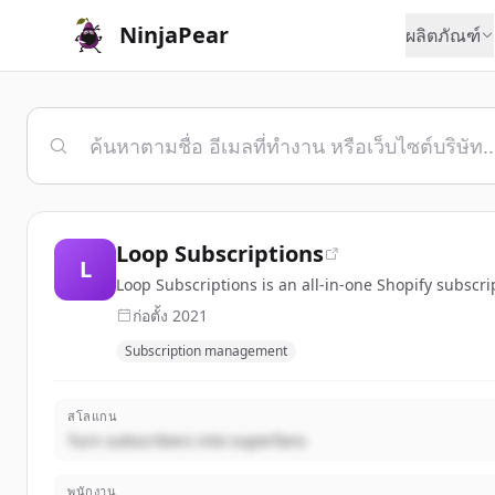
NinjaPear
ผลิตภัณฑ์
Loop Subscriptions
L
Loop Subscriptions is an all-in-one Shopify subsc
ก่อตั้ง
2021
Subscription management
สโลแกน
Turn subscribers into superfans
พนักงาน