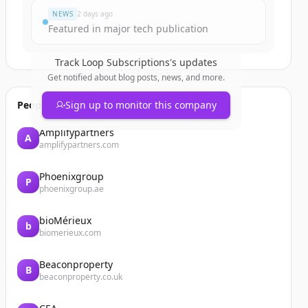
NEWS
2 days ago
Featured in major tech publication
Track
Loop Subscriptions
's updates
Get notified about blog posts, news, and more.
People also viewed
Sign up to monitor this company
Amplifypartners
A
amplifypartners.com
Phoenixgroup
P
phoenixgroup.ae
bioMérieux
b
biomerieux.com
Beaconproperty
B
beaconproperty.co.uk