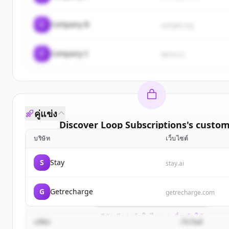
C
Company B
sample.org
C
Company C
demo.io
คู่แข่ง
Discover
Loop Subscriptions
's
custom
บริษัท
เว็บไซต์
Sign up for free to view all
customers
of
L
Subscriptions
.
S
Stay
stay.ai
New accounts include trial credits to get sta
G
Getrecharge
Create Free Account
getrecharge.com
มีบัญชีอยู่แล้วใช่ไหม
ลงชื่อเข้าใช้
บริษัท
เว็บไซต์