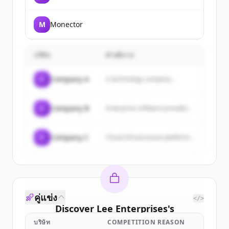
Intelligence Age.
M
Monector
บริษัท
คำอธิบาย
C
Company A
A technology company...
C
Company B
Enterprise software provider...
C
Company C
Cloud infrastructure platform...
คู่แข่ง
</>
Discover
Lee Enterprises
's
customers
บริษัท
COMPETITION REASON