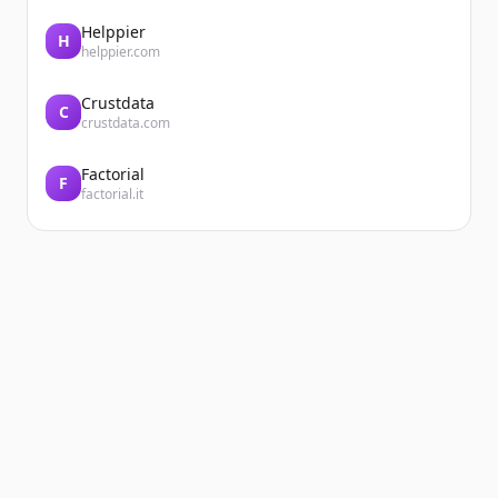
Helppier
H
helppier.com
Crustdata
C
crustdata.com
Factorial
F
factorial.it