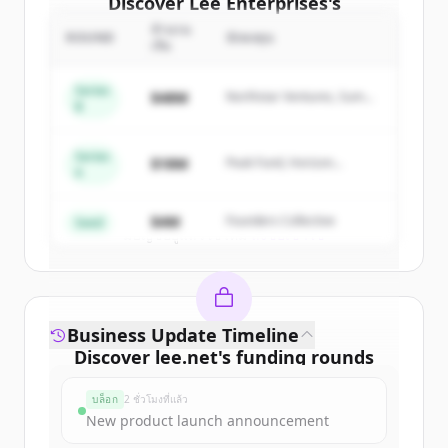
Discover
Lee Enterprises
's
competitors
จำนวน
ROUND
นักลงทุน
เงิน
Sign up for free to view all
competitors
of
Lee Enterprises
.
Series
$48M
Northstar Ventures, Summit
B
New accounts include trial credits to
Capital
get started.
Series
$18M
Peak Fund, Horizon
A
Partners
Create Free Account
$4M
Founders Collective
Seed
มีบัญชีอยู่แล้วใช่ไหม
ลงชื่อเข้าใช้
Business Update Timeline
Discover
lee.net
's
funding rounds
Sign up for free to view all
funding
บล็อก
2 ชั่วโมงที่แล้ว
rounds
of
lee.net
.
New product launch announcement
New accounts include trial credits to