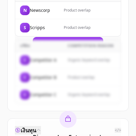
Sign up for free to view all
customers
N
Newscorp
Product overlap
of
Lee Enterprises
.
New accounts include trial credits to
S
Scripps
Product overlap
get started.
Create Free Account
บริษัท
COMPETITION REASON
มีบัญชีอยู่แล้วใช่ไหม
ลงชื่อเข้าใช้
C
Competitor A
Organic keyword overlap
C
Competitor B
Product overlap
C
Competitor C
Organic keyword overlap
เงินทุน
</>