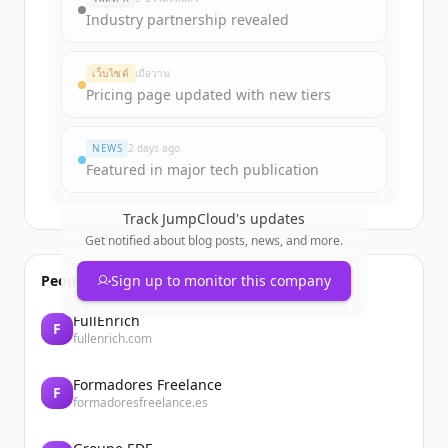
Industry partnership revealed
เว็บไซต์
เมื่อวาน
Pricing page updated with new tiers
NEWS
2 days ago
Featured in major tech publication
Track
JumpCloud
's updates
Get notified about blog posts, news, and more.
People also viewed
Sign up to monitor this company
FullEnrich
F
fullenrich.com
Formadores Freelance
F
formadoresfreelance.es