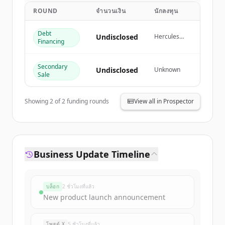
get started.
ROUND
จำนวนเงิน
นักลงทุน
Debt
Create Free Account
Undisclosed
Hercules
Financing
Capital
มีบัญชีอยู่แล้วใช่ไหม
ลงชื่อเข้าใช้
Secondary
Undisclosed
Unknown
Sale
Showing
2
of
2
funding rounds
View all in Prospector
Business Update Timeline
บล็อก
2 ชั่วโมงที่แล้ว
New product launch announcement
โพสต์ X
5 ชั่วโมงที่แล้ว