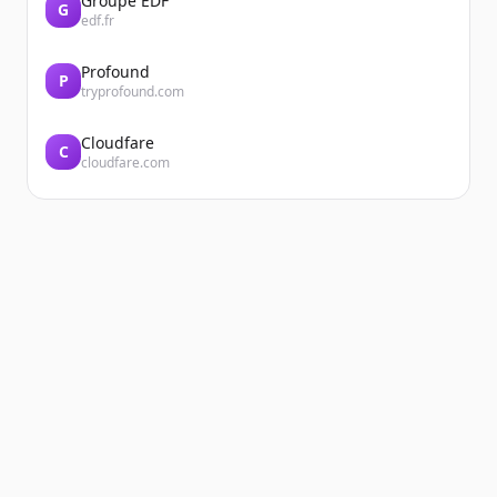
Groupe EDF
G
edf.fr
Profound
P
tryprofound.com
Cloudfare
C
cloudfare.com