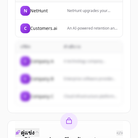
N
NetHunt
NetHunt upgrades your
Gmail with all the CRM
essentials: customers, deals,
pipelines, reports, even email
C
Customers.ai
An AI-powered retention and
campaigns. Everything you
sales outreach platform for
need, all in one place. It
ecommerce brands that
serves as a communication
specializes in identity
hub for sales teams, bringing
บริษัท
คำอธิบาย
resolution and B2C
together email, LinkedIn,
prospecting data.
messengers, phone calls,
and other channels to
C
Company A
A technology company...
manage leads and automate
workflows.
C
Company B
Enterprise software provider...
C
Company C
Cloud infrastructure platform...
คู่แข่ง
</>