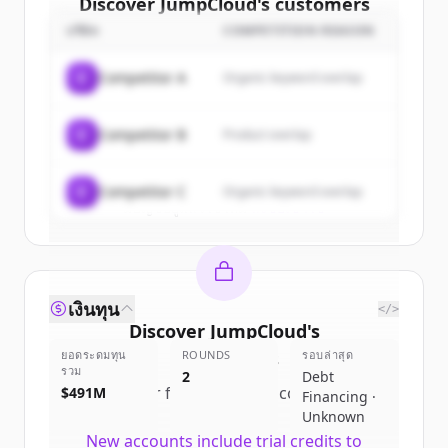
Discover
JumpCloud
's
customers
บริษัท
COMPETITION REASON
Sign up for free to view all
customers
of
JumpCloud
.
C
Competitor A
Organic keyword overlap
New accounts include trial credits to
get started.
C
Competitor B
Product overlap
Create Free Account
C
Competitor C
Organic keyword overlap
มีบัญชีอยู่แล้วใช่ไหม
ลงชื่อเข้าใช้
เงินทุน
</>
Discover
JumpCloud
's
ยอดระดมทุน
competitors
ROUNDS
รอบล่าสุด
รวม
2
Debt
Sign up for free to view all
competitors
$491M
Financing ·
of
JumpCloud
.
Unknown
New accounts include trial credits to