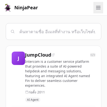
NinjaPear
JumpCloud
</>
J
Intercom is a customer service platform
that provides a suite of AI-powered
helpdesk and messaging solutions,
featuring an integrated AI Agent named
Fin to deliver seamless customer
experiences.
ก่อตั้ง
2011
AI Agent