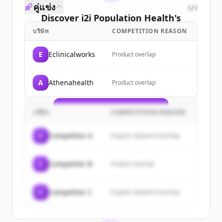
คู่แข่ง
</>
Discover
i2i Population Health
's
customers
บริษัท
COMPETITION REASON
Sign up for free to view all
customers
E
Eclinicalworks
Product overlap
of
i2i Population Health
.
New accounts include trial credits to
A
Athenahealth
Product overlap
get started.
Create Free Account
บริษัท
COMPETITION REASON
มีบัญชีอยู่แล้วใช่ไหม
ลงชื่อเข้าใช้
C
Competitor A
Organic keyword overlap
C
Competitor B
Product overlap
C
Competitor C
Organic keyword overlap