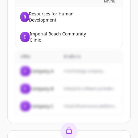
อธิบาย
Resources for Human
R
Development
Imperial Beach Community
I
Clinic
บริษัท
คำอธิบาย
C
Company A
A technology company...
C
Company B
Enterprise software provider...
C
Company C
Cloud infrastructure platform...