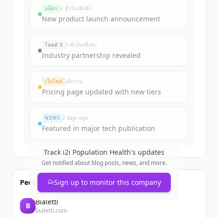
บล็อก
2 ชั่วโมงที่แล้ว
New product launch announcement
โพสต์ X
5 ชั่วโมงที่แล้ว
Industry partnership revealed
เว็บไซต์
เมื่อวาน
Pricing page updated with new tiers
NEWS
2 days ago
Featured in major tech publication
Track
i2i Population Health
's updates
Get notified about blog posts, news, and more.
People also viewed
Sign up to monitor this company
Bialetti
B
bialetti.com