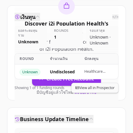
เงินทุน
</>
Discover
i2i Population Health
's
ยอดระดมทุน
competitors
ROUNDS
รอบล่าสุด
รวม
1
Unknown ·
Sign up for free to view all
competitors
Unknown
Unknown
of
i2i Population Health
.
New accounts include trial credits to
ROUND
จำนวนเงิน
นักลงทุน
get started.
Undisclosed
Healthcare
Unknown
Technology
Create Free Account
Capital Partners,
HealthTech
Showing
1
of
1
funding rounds
View all in Prospector
Capital, Cerner,
มีบัญชีอยู่แล้วใช่ไหม
ลงชื่อเข้าใช้
Blue Shield of
California
Foundation
Business Update Timeline