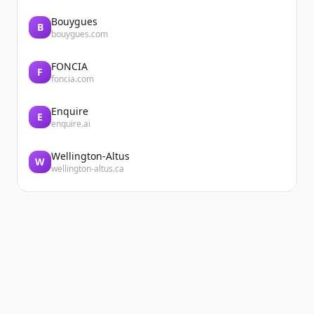
Bouygues
B
bouygues.com
FONCIA
F
foncia.com
Enquire
E
enquire.ai
Wellington-Altus
W
wellington-altus.ca