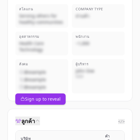
สโลแกน
COMPANY TYPE
Serving others for
ส่วนตัว
healthy communities
อุตสาหกรรม
พนักงาน
Health Care
~1,000
Technology
สังคม
ผู้บริหาร
John Doe
@example
CEO
@example
@example
Sign up to reveal
ลูกค้า
</>
คำ
บริษัท