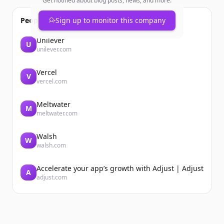
Get notified about blog posts, news, and more.
People also viewed
Sign up to monitor this company
Unilever
U
unilever.com
Vercel
V
vercel.com
Meltwater
M
meltwater.com
Walsh
W
walsh.com
Accelerate your app’s growth with Adjust | Adjust
A
adjust.com