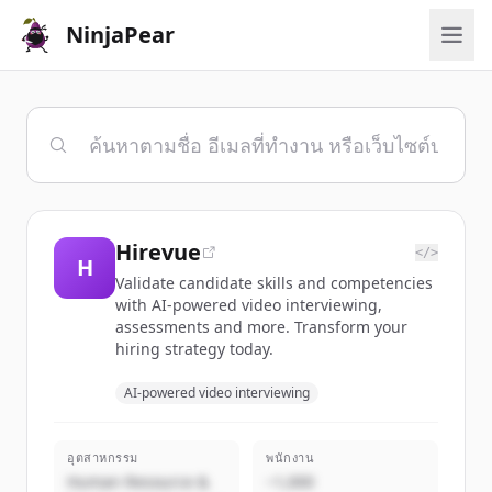
NinjaPear
Hirevue
</>
H
Validate candidate skills and competencies
with AI-powered video interviewing,
assessments and more. Transform your
hiring strategy today.
AI-powered video interviewing
อุตสาหกรรม
พนักงาน
Human Resource &
~1,000