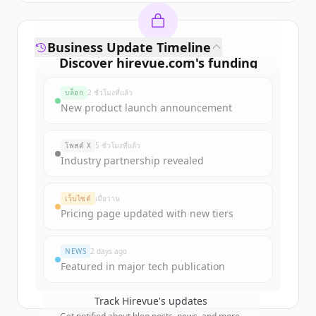
Business Update Timeline
Discover
hirevue.com
's
funding
rounds
บล็อก
2 ชั่วโมงที่แล้ว
Sign up for free to view all
funding
New product launch announcement
rounds
of
hirevue.com
.
New accounts include trial credits to
โพสต์ X
5 ชั่วโมงที่แล้ว
get started.
Industry partnership revealed
Create Free Account
เว็บไซต์
เมื่อวาน
Pricing page updated with new tiers
มีบัญชีอยู่แล้วใช่ไหม
ลงชื่อเข้าใช้
NEWS
2 days ago
Featured in major tech publication
Track
Hirevue
's updates