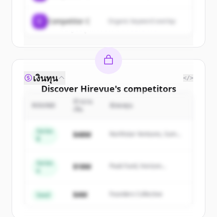
Create Free Account
C
Competitor C
Organic keyword overlap
มีบัญชีอยู่แล้วใช่ไหม
ลงชื่อเข้าใช้
เงินทุน
</>
Discover
Hirevue
's
competitors
จำนวน
Sign up for free to view all
competitors
ROUND
นักลงทุน
เงิน
of
Hirevue
.
New accounts include trial credits to
Series
$48M
Northstar Ventures, Summit
B
get started.
Capital
Series
Create Free Account
$18M
Peak Fund, Horizon
A
Partners
มีบัญชีอยู่แล้วใช่ไหม
ลงชื่อเข้าใช้
$4M
Founders Collective
Seed