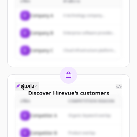
บริษัท
คำอธิบาย
resources, and industry insights to
help maximize HR potential.
C
Company A
A technology company...
C
Company B
Enterprise software provider...
C
Company C
Cloud infrastructure platform...
คู่แข่ง
</>
Discover
Hirevue
's
customers
บริษัท
COMPETITION REASON
Sign up for free to view all
customers
of
Hirevue
.
C
Competitor A
Organic keyword overlap
New accounts include trial credits to
get started.
C
Competitor B
Product overlap