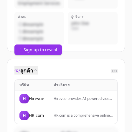
Employment Services
สังคม
ผู้บริหาร
John Doe
@example
CEO
@example
@example
Sign up to reveal
ลูกค้า
</>
บริษัท
คำอธิบาย
H
Hirevue
Hirevue provides AI-powered video
interviewing, assessments, and skill
validation tools to help companies
simplify hiring and reduce bias.
H
HR.com
HR.com is a comprehensive online
resource and community for HR
professionals, providing education,
career development, compliance