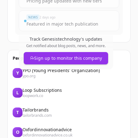
Pricing page updated with new tiers
มีบัญชีอยู่แล้วใช่ไหม
ลงชื่อเข้าใช้
NEWS
2 days ago
Featured in major tech publication
Track
Genesistechnology
's updates
Get notified about blog posts, news, and more.
People also viewed
Sign up to monitor this company
YPO (Young Presidents' Organization)
Y
ypo.org
Loop Subscriptions
L
loopwork.co
Tailorbrands
T
tailorbrands.com
Oxfordinnovationadvice
O
oxfordinnovationadvice.co.uk