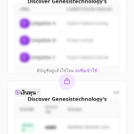
Discover
Genesistechnology
's
customers
บริษัท
COMPETITION REASON
Sign up for free to view all
customers
C
Competitor A
Organic keyword overlap
of
Genesistechnology
.
New accounts include trial credits to
C
Competitor B
Product overlap
get started.
Create Free Account
C
Competitor C
Organic keyword overlap
มีบัญชีอยู่แล้วใช่ไหม
ลงชื่อเข้าใช้
เงินทุน
</>
Discover
Genesistechnology
's
competitors
จำนวน
ROUND
นักลงทุน
เงิน
Sign up for free to view all
competitors
of
Genesistechnology
.
Series
$48M
Northstar Ventures, Summit
B
New accounts include trial credits to
Capital