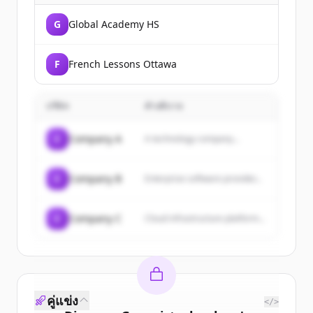
G
Global Academy HS
F
French Lessons Ottawa
บริษัท
คำอธิบาย
C
Company A
A technology company...
C
Company B
Enterprise software provider...
C
Company C
Cloud infrastructure platform...
คู่แข่ง
</>