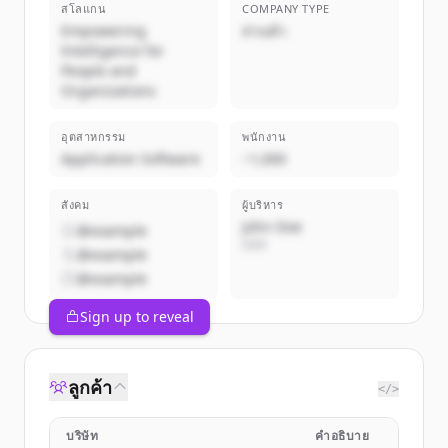
สโลแกน
COMPANY TYPE
Empowering
ส่วนตัว
Intelligence for
People and
Organizations
อุตสาหกรรม
พนักงาน
Application Software
~1,000
สังคม
ผู้บริหาร
John Doe
@example
CEO
@example
@example
Sign up to reveal
ลูกค้า
</>
บริษัท
คำอธิบาย