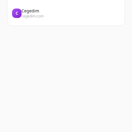
Cegedim
C
cegedim.com