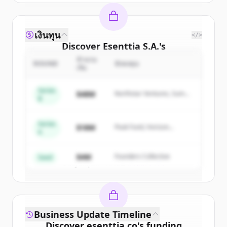
เงินทุน
</>
Discover
Esenttia S.A.
's
competitors
จำนวน
ROUND
นักลงทุน
เงิน
Sign up for free to view all
competitors
of
Esenttia S.A.
.
Series
$48M
Northstar Ventures, Summit
B
New accounts include trial credits to
Capital
get started.
Series
$18M
Peak Fund, Horizon
A
Partners
Create Free Account
$4M
Founders Collective
Seed
มีบัญชีอยู่แล้วใช่ไหม
ลงชื่อเข้าใช้
Business Update Timeline
Discover
esenttia.co
's
funding