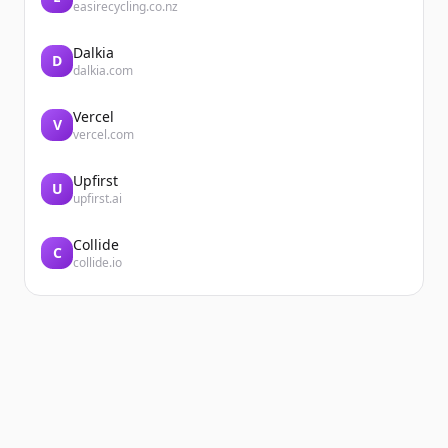
easirecycling.co.nz
Dalkia
D
dalkia.com
Vercel
V
vercel.com
Upfirst
U
upfirst.ai
Collide
C
collide.io