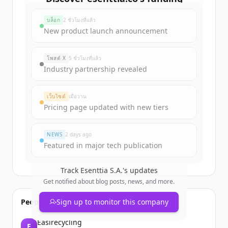
rounds
บล็อก
2 ชั่วโมงที่แล้ว
Sign up for free to view all
funding
New product launch announcement
rounds
of
esenttia.co
.
New accounts include trial credits to
โพสต์ X
5 ชั่วโมงที่แล้ว
get started.
Industry partnership revealed
Create Free Account
เว็บไซต์
เมื่อวาน
Pricing page updated with new tiers
มีบัญชีอยู่แล้วใช่ไหม
ลงชื่อเข้าใช้
NEWS
2 days ago
Featured in major tech publication
Track
Esenttia S.A.
's updates
Get notified about blog posts, news, and more.
People also viewed
Sign up to monitor this company
Easirecycling
E