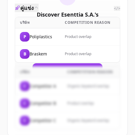
คู่แข่ง
</>
Discover
Esenttia S.A.
's
customers
บริษัท
COMPETITION REASON
Sign up for free to view all
customers
P
Poliplastics
Product overlap
of
Esenttia S.A.
.
New accounts include trial credits to
B
Braskem
Product overlap
get started.
Create Free Account
บริษัท
COMPETITION REASON
มีบัญชีอยู่แล้วใช่ไหม
ลงชื่อเข้าใช้
C
Competitor A
Organic keyword overlap
C
Competitor B
Product overlap
C
Competitor C
Organic keyword overlap