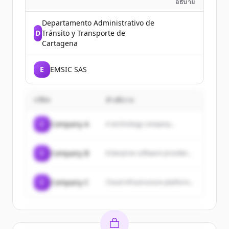
อธิบาย
Departamento Administrativo de
D
Tránsito y Transporte de
Cartagena
E
EMSIC SAS
บริษัท
คำอธิบาย
C
Company A
A technology company...
C
Company B
Enterprise software provider...
C
Company C
Cloud infrastructure platform...