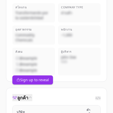
สโลแกน
COMPANY TYPE
Transformando por
ส่วนตัว
la sostenibilidad
อุตสาหกรรม
พนักงาน
Commodity
~1,000
Chemicals
สังคม
ผู้บริหาร
John Doe
@example
CEO
@example
@example
Sign up to reveal
ลูกค้า
</>
คำ
บริษัท