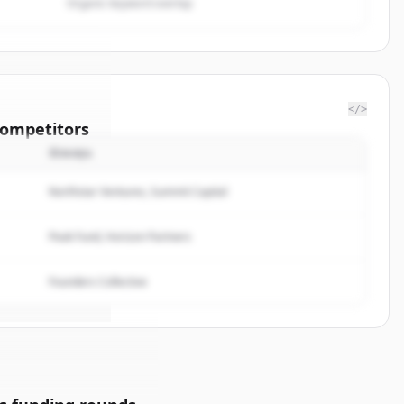
Organic keyword overlap
</>
ompetitors
นักลงทุน
HEBOURG
Northstar Ventures, Summit Capital
rted.
Peak Fund, Horizon Partners
Founders Collective