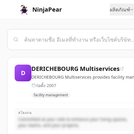
NinjaPear
ผลิตภัณฑ์
DERICHEBOURG Multiservices
D
DERICHEBOURG Multiservices provides facility mana
ก่อตั้ง
2007
facility management
สโลแกน
Committed at your side to enhance your living spaces,
your teams, and your projects.