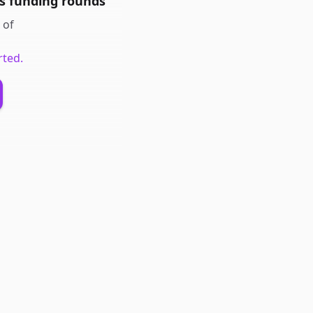
's
funding rounds
of
rted.