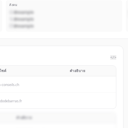
สังคม
@example
@example
@example
</>
บไซต์
คำอธิบาย
a-conseils.ch
idodebarras.fr
คำอธิบาย