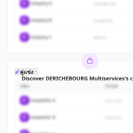
C
Company A
example.com
C
Company B
sample.org
C
Company C
demo.io
คู่แข่ง
Discover
DERICHEBOURG Multiservices
's
บริษัท
เว็บไซต์
Sign up for free to view all
customers
of
DERIC
Multiservices
.
C
Competitor A
rival1.com
New accounts include trial credits to get sta
C
Competitor B
Create Free Account
rival2.com
มีบัญชีอยู่แล้วใช่ไหม
ลงชื่อเข้าใช้