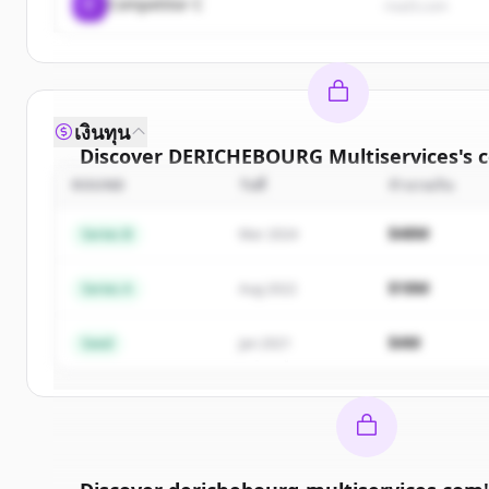
C
Competitor C
rival3.com
เงินทุน
Discover
DERICHEBOURG Multiservices
's
c
ROUND
วันที่
จำนวนเงิน
Sign up for free to view all
competitors
of
DERIC
Multiservices
.
$48M
Series B
Mar 2024
New accounts include trial credits to get sta
$18M
Series A
Aug 2022
Create Free Account
$4M
Seed
Jan 2021
มีบัญชีอยู่แล้วใช่ไหม
ลงชื่อเข้าใช้