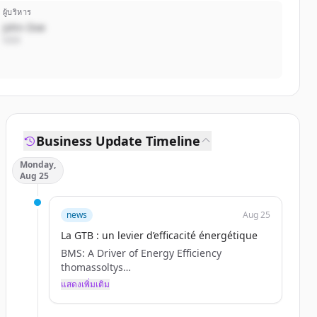
ผู้บริหาร
John Doe
CEO
Business Update Timeline
Monday,
Aug 25
news
Aug 25
La GTB : un levier d’efficacité énergétique
BMS: A Driver of Energy Efficiency
thomassoltys
Tue, 09/02/2025 - 09:04
แสดงเพิ่มเติม
07 / 23 / 2025