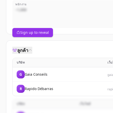
พนักงาน
~1,000
Sign up to reveal
ลูกค้า
บริษัท
เว็
G
Gaia Conseils
gai
R
Rapido Débarras
rap
บริษัท
เว็บไซต์