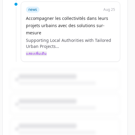
news
Aug 25
Accompagner les collectivités dans leurs
projets urbains avec des solutions sur-
mesure
Supporting Local Authorities with Tailored
Urban Projects
thomassoltys
แสดงเพิ่มเติม
Tue, 09/02/2025 - 09:03
08 / 13 / 2025
Section head image
Yes