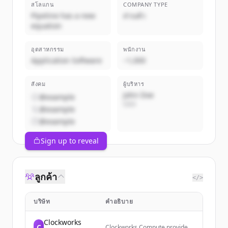
สโลแกน
COMPANY TYPE
Pipeline has a new
ส่วนตัว
equation
อุตสาหกรรม
พนักงาน
Application Software
~1,000
สังคม
ผู้บริหาร
John Doe
@example
CEO
@example
@example
Sign up to reveal
ลูกค้า
</>
บริษัท
คำอธิบาย
Clockworks
C
Clockworks Compute provides