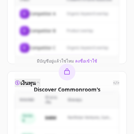
customers
Sign up for free to view all
customers
C
Competitor A
Organic keyword overlap
of
Commonroom
.
New accounts include trial credits to
C
Competitor B
Product overlap
get started.
Create Free Account
C
Competitor C
Organic keyword overlap
มีบัญชีอยู่แล้วใช่ไหม
ลงชื่อเข้าใช้
เงินทุน
</>
Discover
Commonroom
's
competitors
จำนวน
ROUND
นักลงทุน
เงิน
Sign up for free to view all
competitors
of
Commonroom
.
Series
$48M
Northstar Ventures, Summit
B
New accounts include trial credits to
Capital
get started.