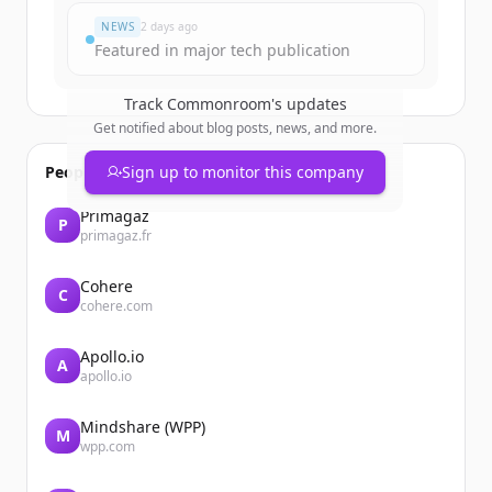
NEWS
2 days ago
Featured in major tech publication
Track
Commonroom
's updates
Get notified about blog posts, news, and more.
People also viewed
Sign up to monitor this company
Primagaz
P
primagaz.fr
Cohere
C
cohere.com
Apollo.io
A
apollo.io
Mindshare (WPP)
M
wpp.com