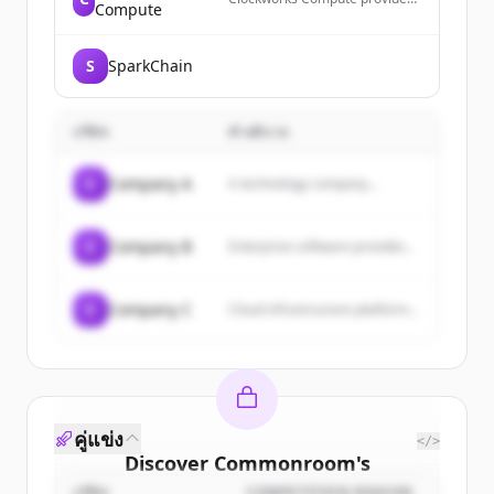
Compute
compile-time knowledge for
correct and fast GPU software,
enabling modern GPU
S
SparkChain
programming by making
everything needed to make
GPU software correct and fast
known before running it.
บริษัท
คำอธิบาย
C
Company A
A technology company...
C
Company B
Enterprise software provider...
C
Company C
Cloud infrastructure platform...
คู่แข่ง
</>
Discover
Commonroom
's
บริษัท
COMPETITION REASON