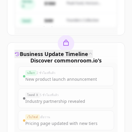
Series
$18M
Peak Fund, Horizon
A
Partners
Create Free Account
$4M
Founders Collective
Seed
มีบัญชีอยู่แล้วใช่ไหม
ลงชื่อเข้าใช้
Business Update Timeline
Discover
commonroom.io
's
funding rounds
บล็อก
2 ชั่วโมงที่แล้ว
Sign up for free to view all
funding
New product launch announcement
rounds
of
commonroom.io
.
New accounts include trial credits to
โพสต์ X
5 ชั่วโมงที่แล้ว
get started.
Industry partnership revealed
Create Free Account
เว็บไซต์
เมื่อวาน
Pricing page updated with new tiers
มีบัญชีอยู่แล้วใช่ไหม
ลงชื่อเข้าใช้