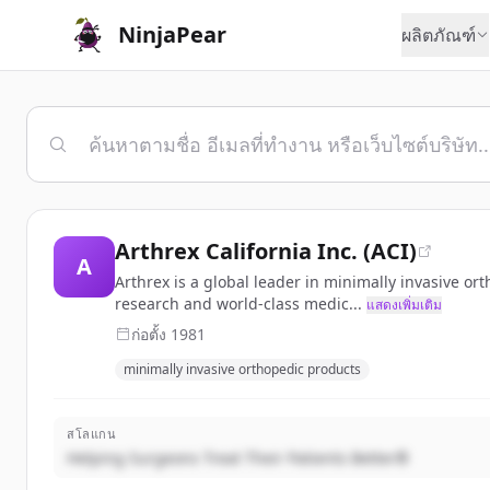
NinjaPear
ผลิตภัณฑ์
Arthrex California Inc. (ACI)
A
Arthrex is a global leader in minimally invasive o
research and world-class medic...
แสดงเพิ่มเติม
ก่อตั้ง
1981
minimally invasive orthopedic products
สโลแกน
Helping Surgeons Treat Their Patients Better®