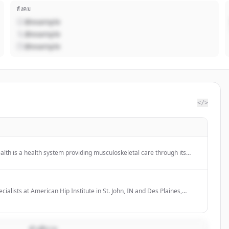
สังคม
@example
@example
@example
</>
lth is a health system providing musculoskeletal care through its
tal, which is a Level 1 trauma center, and offers orthopedic surgery
grams.
cialists at American Hip Institute in St. John, IN and Des Plaines,
icago, IL specialize in orthopedic hip, shoulder, elbow, knee and
คำอธิบาย