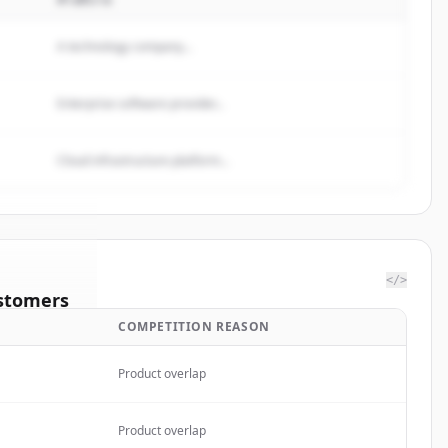
A technology company...
Enterprise software provider...
Cloud infrastructure platform...
</>
stomers
COMPETITION REASON
California
Product overlap
rted.
Product overlap