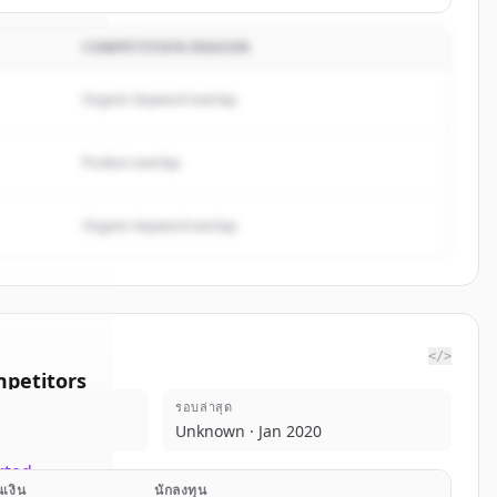
COMPETITION REASON
Organic keyword overlap
Product overlap
Organic keyword overlap
</>
petitors
รอบล่าสุด
threx
Unknown · Jan 2020
rted.
เงิน
นักลงทุน