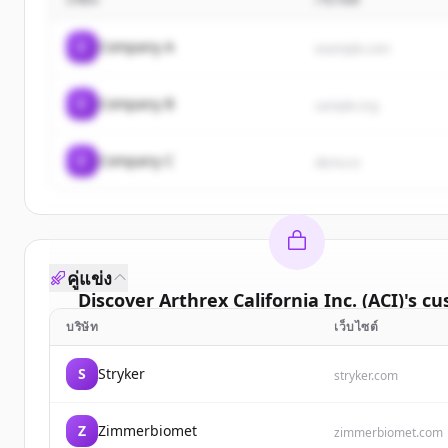
C
Company A
example.com
C
Company B
sample.org
C
Company C
demo.io
คู่แข่ง
Discover
Arthrex California Inc. (ACI)
's
cu
บริษัท
เว็บไซต์
Sign up for free to view all
customers
of
Arthrex 
Inc. (ACI)
.
S
Stryker
stryker.com
New accounts include trial credits to get sta
Z
Zimmerbiomet
Create Free Account
zimmerbiomet.com