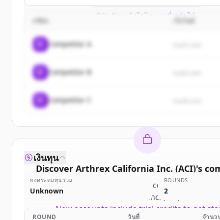
มีบัญชีอยู่แล้วใช่ไหม
ลงชื่อเข้าใช้
บริษัท
เว็บไซต์
C
Competitor A
rival1.com
C
Competitor B
rival2.com
C
Competitor C
rival3.com
เงินทุน
Discover
Arthrex California Inc. (ACI)
's
com
ยอดระดมทุนรวม
ROUNDS
Sign up for free to view all
competitors
of
Ar
Unknown
2
California Inc. (ACI)
.
New accounts include trial credits to get sta
ROUND
วันที่
จำนวน