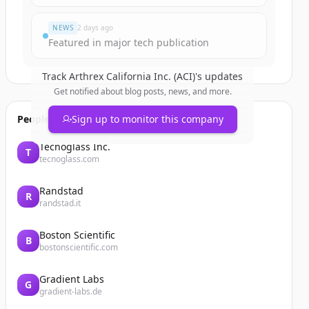
NEWS
2 days ago
Featured in major tech publication
Track
Arthrex California Inc. (ACI)
's updates
Get notified about blog posts, news, and more.
People also viewed
Sign up to monitor this company
Tecnoglass Inc.
T
tecnoglass.com
Randstad
R
randstad.it
Boston Scientific
B
bostonscientific.com
Gradient Labs
G
gradient-labs.de