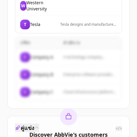
Western
W
University
T
Tesla
Tesla designs and manufactures
electric vehicles, energy storage
systems, and solar energy
products.
บริษัท
คำอธิบาย
C
Company A
A technology company...
C
Company B
Enterprise software provider...
C
Company C
Cloud infrastructure platform...
คู่แข่ง
</>
Discover
AbbVie
's
customers