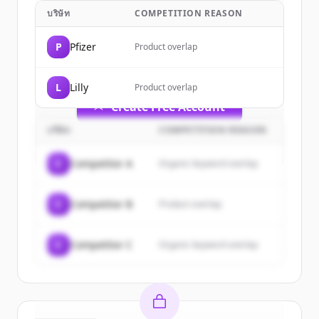
บริษัท
COMPETITION REASON
Sign up for free to view all
customers
of
AbbVie
.
P
Pfizer
Product overlap
New accounts include trial credits to
get started.
L
Lilly
Product overlap
Create Free Account
บริษัท
COMPETITION REASON
มีบัญชีอยู่แล้วใช่ไหม
ลงชื่อเข้าใช้
C
Competitor A
Organic keyword overlap
C
Competitor B
Product overlap
C
Competitor C
Organic keyword overlap