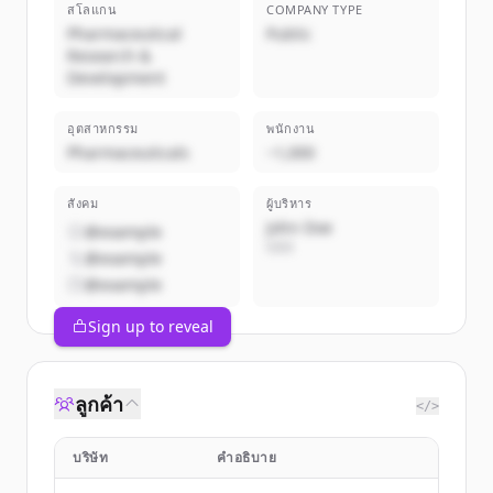
สโลแกน
COMPANY TYPE
Pharmaceutical
Public
Research &
Development
อุตสาหกรรม
พนักงาน
Pharmaceuticals
~1,000
สังคม
ผู้บริหาร
John Doe
@example
CEO
@example
@example
Sign up to reveal
ลูกค้า
</>
บริษัท
คำอธิบาย