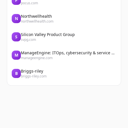
P
pocus.com
Northwellhealth
N
northwellhealth.com
Silicon Valley Product Group
S
svpg.com
ManageEngine: ITOps, cybersecurity & service management software
M
manageengine.com
Briggs-riley
B
briggs-riley.com