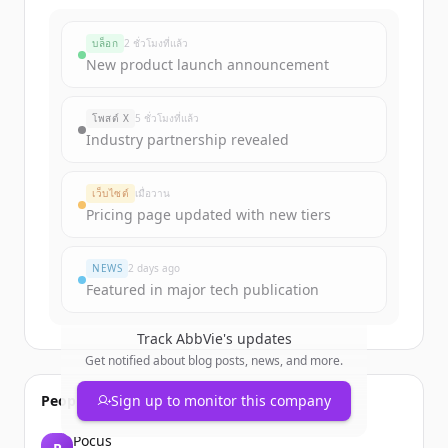
บล็อก
2 ชั่วโมงที่แล้ว
New product launch announcement
โพสต์ X
5 ชั่วโมงที่แล้ว
Industry partnership revealed
เว็บไซต์
เมื่อวาน
Pricing page updated with new tiers
NEWS
2 days ago
Featured in major tech publication
Track
AbbVie
's updates
Get notified about blog posts, news, and more.
People also viewed
Sign up to monitor this company
Pocus