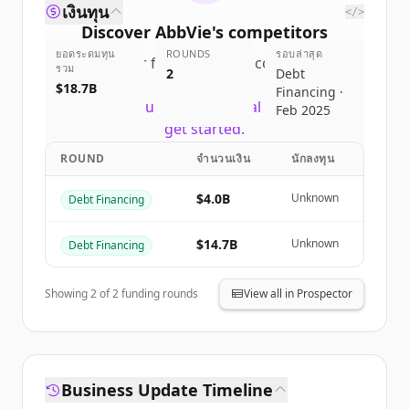
เงินทุน
</>
Discover
AbbVie
's
competitors
ยอดระดมทุน
ROUNDS
รอบล่าสุด
Sign up for free to view all
competitors
รวม
2
Debt
of
AbbVie
.
$18.7B
Financing ·
New accounts include trial credits to
Feb 2025
get started.
ROUND
จำนวนเงิน
นักลงทุน
Create Free Account
$4.0B
Unknown
Debt Financing
มีบัญชีอยู่แล้วใช่ไหม
ลงชื่อเข้าใช้
$14.7B
Unknown
Debt Financing
Showing
2
of
2
funding rounds
View all in Prospector
Business Update Timeline