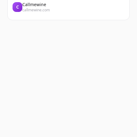
Callmewine
C
callmewine.com