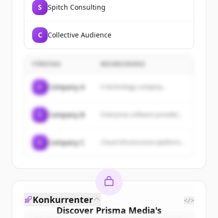
S
Spitch Consulting
C
Collective Audience
FÖRETAG
BESKRIVNING
C
Company A
A technology company...
C
Company B
Enterprise software provider...
C
Company C
Cloud infrastructure platform...
Konkurrenter
</>
Discover
Prisma Media
's