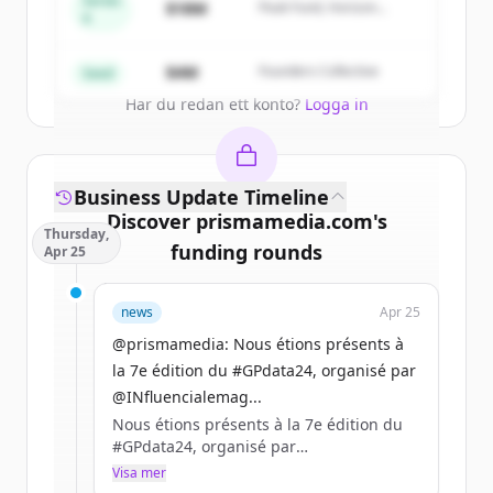
Series
$18M
Peak Fund, Horizon
A
Partners
Create Free Account
$4M
Founders Collective
Seed
Har du redan ett konto?
Logga in
Business Update Timeline
Discover
prismamedia.com
's
Thursday,
funding rounds
Apr 25
Sign up for free to view all
funding
news
Apr 25
rounds
of
prismamedia.com
.
New accounts include trial credits to
@prismamedia: Nous étions présents à
get started.
la 7e édition du #GPdata24, organisé par
@INfluencialemag...
Nous étions présents à la 7e édition du
Create Free Account
#GPdata24, organisé par
@INfluencialemag, @mntd_ et
Visa mer
Har du redan ett konto?
Logga in
@EventPrache