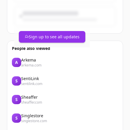
lancé avec succès la version française de
@HarpersBazaarFr.
Nous nous réjouissons d'accueillir
prochainement les équipes de ces deux
très beaux magazines au sein du groupe.
Sign up to see all updates
#acquisition #luxe #decoration
People also viewed
Arkema
A
arkema.com
SentiLink
S
sentilink.com
Sheaffer
S
sheaffer.com
Singlestore
S
singlestore.com