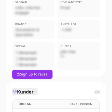
SLOGAN
COMPANY TYPE
créer, informer,
Privat
engager
BRANSCH
ANSTÄLLDA
Housewares &
~1,000
Specialties
SOCIAL
CHEFER
John Doe
@example
VD
@example
@example
Sign up to reveal
Kunder
</>
FÖRETAG
BESKRIVNING