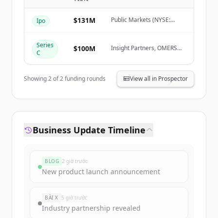
Create Free Account
$131M
Public Markets (NYSE:
Ipo
Đã có tài khoản?
Đăng nhập
SHOP)
Series
$100M
Insight Partners, OMERS
C
Ventures, Bessemer
Venture Partners, FirstMark
Capital
Showing
2
of
2
funding rounds
View all in Prospector
Business Update Timeline
BLOG
2 giờ trước
New product launch announcement
BÀI X
5 giờ trước
Industry partnership revealed