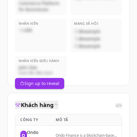
Commerce Platform
for Businesses
NHÂN VIÊN
MẠNG XÃ HỘI
~1,000
@example
@example
@example
NHÂN VIÊN ĐIỀU HÀNH
John Doe
Giám đốc điều hành
Sign up to reveal
Khách hàng
</>
CÔNG TY
MÔ TẢ
Ondo
O
Ondo Finance is a blockchain-based