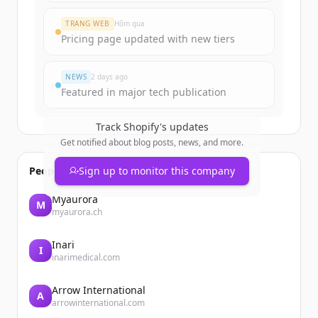
TRANG WEB
Hôm qua
Pricing page updated with new tiers
NEWS
2 days ago
Featured in major tech publication
Track
Shopify
's updates
Get notified about blog posts, news, and more.
People also viewed
Sign up to monitor this company
Myaurora
M
myaurora.ch
Inari
I
inarimedical.com
Arrow International
A
arrowinternational.com