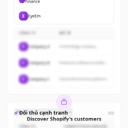
Finance
financial platform focused on
tokenized real-world assets (RWAs)
like U.S. Treasuries and equities,
E
EyeEm
making institutional-grade finance
accessible onchain.
CÔNG TY
MÔ TẢ
C
Company A
A technology company...
C
Company B
Enterprise software provider...
C
Company C
Cloud infrastructure platform...
Đối thủ cạnh tranh
</>
Discover
Shopify
's
customers
CÔNG TY
COMPETITION REASON