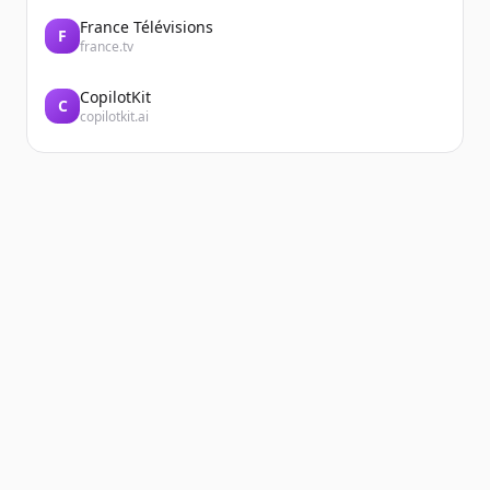
France Télévisions
F
france.tv
CopilotKit
C
copilotkit.ai