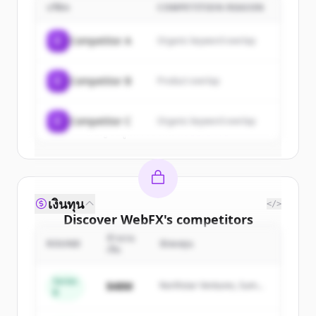
บริษัท
COMPETITION REASON
Sign up for free to view all
customers
of
WebFX
.
C
Competitor A
Organic keyword overlap
New accounts include trial credits to
get started.
C
Competitor B
Product overlap
Create Free Account
C
Competitor C
Organic keyword overlap
มีบัญชีอยู่แล้วใช่ไหม
ลงชื่อเข้าใช้
เงินทุน
</>
Discover
WebFX
's
competitors
จำนวน
Sign up for free to view all
competitors
ROUND
นักลงทุน
เงิน
of
WebFX
.
New accounts include trial credits to
Series
$48M
Northstar Ventures, Summit
B
get started.
Capital