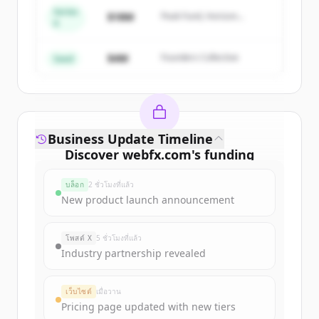
Series
Create Free Account
$18M
Peak Fund, Horizon
A
Partners
มีบัญชีอยู่แล้วใช่ไหม
ลงชื่อเข้าใช้
$4M
Founders Collective
Seed
Business Update Timeline
Discover
webfx.com
's
funding
rounds
บล็อก
2 ชั่วโมงที่แล้ว
Sign up for free to view all
funding
New product launch announcement
rounds
of
webfx.com
.
New accounts include trial credits to
โพสต์ X
5 ชั่วโมงที่แล้ว
get started.
Industry partnership revealed
Create Free Account
เว็บไซต์
เมื่อวาน
Pricing page updated with new tiers