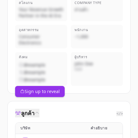
สโลแกน
COMPANY TYPE
Your Revenue Growth
ส่วนตัว
Partner in the AI Era
อุตสาหกรรม
พนักงาน
Consumer
~1,000
Electronics
สังคม
ผู้บริหาร
John Doe
@example
CEO
@example
@example
Sign up to reveal
ลูกค้า
</>
บริษัท
คำอธิบาย