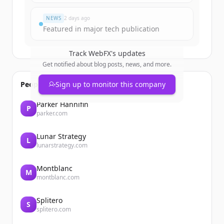
มีบัญชีอยู่แล้วใช่ไหม
ลงชื่อเข้าใช้
NEWS
2 days ago
Featured in major tech publication
Track
WebFX
's updates
Get notified about blog posts, news, and more.
People also viewed
Sign up to monitor this company
Parker Hannifin
P
parker.com
Lunar Strategy
L
lunarstrategy.com
Montblanc
M
montblanc.com
Splitero
S
splitero.com