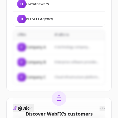
O
OwnAnswers
B
BD SEO Agency
บริษัท
คำอธิบาย
C
Company A
A technology company...
C
Company B
Enterprise software provider...
C
Company C
Cloud infrastructure platform...
คู่แข่ง
</>
Discover
WebFX
's
customers