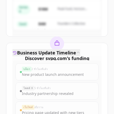
get started.
Series
$18M
Peak Fund, Horizon
A
Partners
Create Free Account
$4M
Founders Collective
Seed
มีบัญชีอยู่แล้วใช่ไหม
ลงชื่อเข้าใช้
Business Update Timeline
Discover
svpg.com
's
funding
rounds
บล็อก
2 ชั่วโมงที่แล้ว
Sign up for free to view all
funding
New product launch announcement
rounds
of
svpg.com
.
New accounts include trial credits to
โพสต์ X
5 ชั่วโมงที่แล้ว
get started.
Industry partnership revealed
Create Free Account
เว็บไซต์
เมื่อวาน
Pricing page updated with new tiers