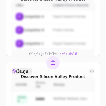
Group
's
customers
บริษัท
COMPETITION REASON
Sign up for free to view all
customers
C
Competitor A
Organic keyword overlap
of
Silicon Valley Product Group
.
New accounts include trial credits to
C
Competitor B
Product overlap
get started.
Create Free Account
C
Competitor C
Organic keyword overlap
มีบัญชีอยู่แล้วใช่ไหม
ลงชื่อเข้าใช้
เงินทุน
</>
Discover
Silicon Valley Product
Group
's
competitors
จำนวน
ROUND
นักลงทุน
เงิน
Sign up for free to view all
competitors
of
Silicon Valley Product Group
.
Series
$48M
Northstar Ventures, Summit
B
New accounts include trial credits to
Capital