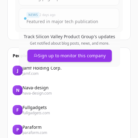
มีบัญชีอยู่แล้วใช่ไหม
ลงชื่อเข้าใช้
NEWS
2 days ago
Featured in major tech publication
Track
Silicon Valley Product Group
's updates
Get notified about blog posts, news, and more.
People also viewed
Sign up to monitor this company
Jamf Holding Corp.
J
jamf.com
Nava-design
N
nava-design.com
Fullgadgets
F
fullgadgets.com
Paraform
P
paraform.com