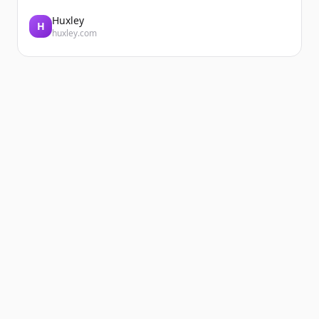
Huxley
H
huxley.com