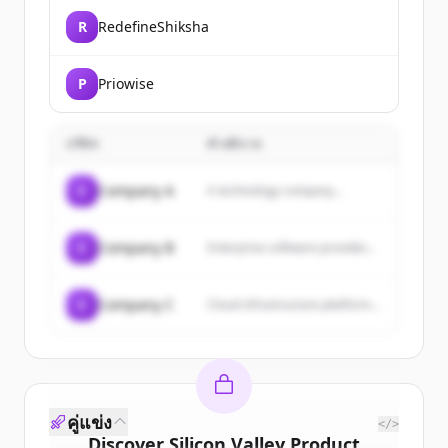
R
RedefineShiksha
P
Priowise
บริษัท
คำอธิบาย
C
Company A
A technology company...
C
Company B
Enterprise software provider...
C
Company C
Cloud infrastructure platform...
คู่แข่ง
</>
Discover
Silicon Valley Product