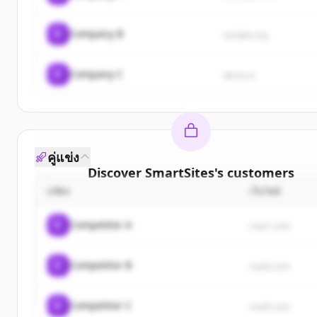
C
Company B
sample.org
C
Company C
demo.io
คู่แข่ง
Discover
SmartSites
's
customers
บริษัท
เว็บไซต์
Sign up for free to view all
customers
of
SmartSit
New accounts include trial credits to get started
C
Competitor A
rival1.com
Create Free Account
C
Competitor B
rival2.com
มีบัญชีอยู่แล้วใช่ไหม
ลงชื่อเข้าใช้
C
Competitor C
rival3.com