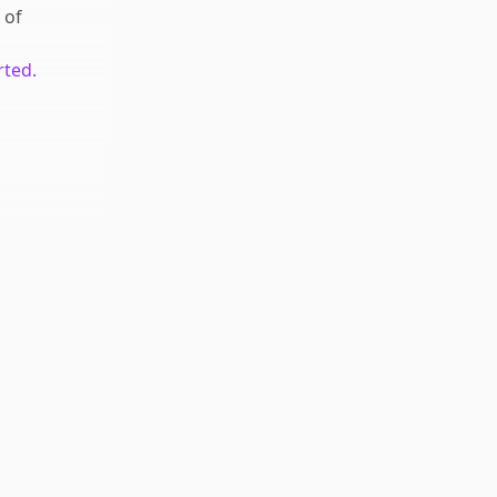
of
rted.