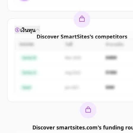
เงินทุน
Discover
SmartSites
's
competitors
ROUND
วันที่
จำนวนเงิน
Sign up for free to view all
competitors
of
SmartS
New accounts include trial credits to get starte
$48M
Series B
Mar 2024
Create Free Account
$18M
Series A
Aug 2022
มีบัญชีอยู่แล้วใช่ไหม
ลงชื่อเข้าใช้
$4M
Seed
Jan 2021
Discover
smartsites.com
's
funding ro