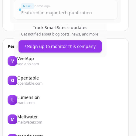
NEWS
2 days ago
Featured in major tech publication
Track
SmartSites
's updates
Get notified about blog posts, news, and more.
People also viewed
Sign up to monitor this company
VeelApp
V
veelapp.com
Opentable
O
opentable.com
Lumension
L
ivanti.com
Meltwater
M
meltwater.com