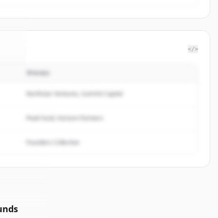
</>
นักลงทุน
ites
.
d.
Northstar Ventures, Summit Capital
Peak Fund, Horizon Partners
Founders Collective
unds