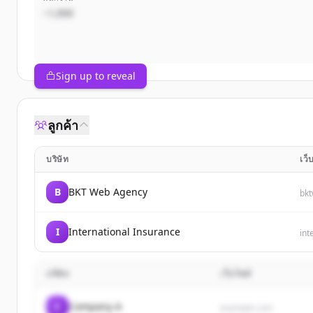
~1,000
Sign up to reveal
ลูกค้า
บริษัท
เว็
B
BKT Web Agency
bk
I
International Insurance
int
บริษัท
เว็บไซต์
C
Company A
example.com