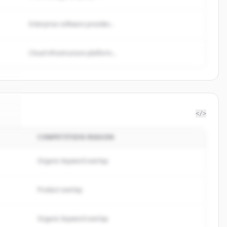
Enterprise software provider...
Cloud infrastructure platform...
</>
COMPETITION REASON
es
.
.
Organic keyword overlap
Product overlap
Organic keyword overlap