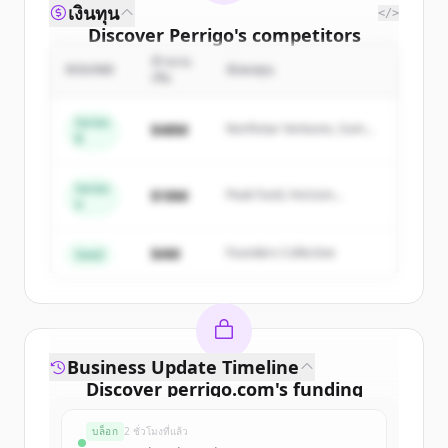
เงินทุน
</>
Discover
Perrigo
's
competitors
จำนวน
Sign up for free to view all
competitors
ROUND
นักลงทุน
เงิน
of
Perrigo
.
New accounts include trial credits to
Series
$48M
Northstar Ventures, Summit
B
get started.
Capital
Series
Create Free Account
$18M
Peak Fund, Horizon
A
Partners
มีบัญชีอยู่แล้วใช่ไหม
ลงชื่อเข้าใช้
$4M
Founders Collective
Seed
Business Update Timeline
Discover
perrigo.com
's
funding
rounds
บล็อก
2 ชั่วโมงที่แล้ว