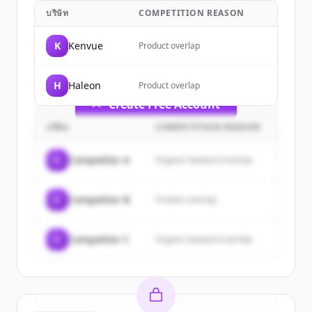
บริษัท
COMPETITION REASON
Sign up for free to view all
customers
of
Perrigo
.
K
Kenvue
Product overlap
New accounts include trial credits to
get started.
H
Haleon
Product overlap
Create Free Account
บริษัท
COMPETITION REASON
มีบัญชีอยู่แล้วใช่ไหม
ลงชื่อเข้าใช้
C
Competitor A
Organic keyword overlap
C
Competitor B
Product overlap
C
Competitor C
Organic keyword overlap