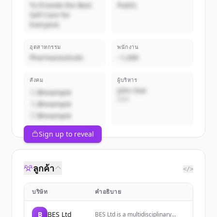
To Provide the Best
Public
Self-Care for
Everyone
อุตสาหกรรม
พนักงาน
Pharmaceuticals
~1,000
สังคม
ผู้บริหาร
John Doe
@example
CEO
@example
@example
Sign up to reveal
ลูกค้า
</>
บริษัท
คำอธิบาย
B
BES Ltd
BES Ltd is a multidisciplinary