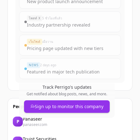
Sign up for free to view all
funding
New product launch announcement
rounds
of
perrigo.com
.
New accounts include trial credits to
โพสต์ X
5 ชั่วโมงที่แล้ว
get started.
Industry partnership revealed
Create Free Account
เว็บไซต์
เมื่อวาน
Pricing page updated with new tiers
มีบัญชีอยู่แล้วใช่ไหม
ลงชื่อเข้าใช้
NEWS
2 days ago
Featured in major tech publication
Track
Perrigo
's updates
Get notified about blog posts, news, and more.
People also viewed
Sign up to monitor this company
Panaseer
P
panaseer.com
Truist Securities