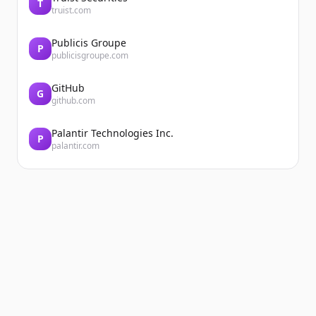
T
truist.com
Publicis Groupe
P
publicisgroupe.com
GitHub
G
github.com
Palantir Technologies Inc.
P
palantir.com