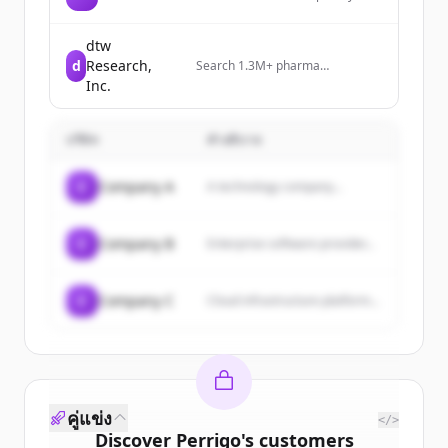
design, engineering and
construction specialist serving
the pharmaceutical sector.
dtw
d
Research,
Search 1.3M+ pharma
promotional materials to analyze
Inc.
competitor messaging across
brands, indications & channels.
บริษัท
คำอธิบาย
C
Company A
A technology company...
C
Company B
Enterprise software provider...
C
Company C
Cloud infrastructure platform...
คู่แข่ง
</>
Discover
Perrigo
's
customers