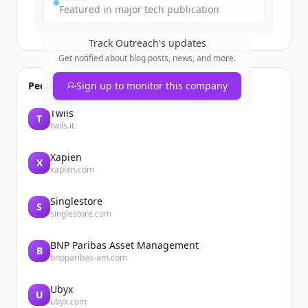
Featured in major tech publication
Track
Outreach
's updates
Get notified about blog posts, news, and more.
People also viewed
Sign up to monitor this company
Twils
T
twils.it
Xapien
X
xapien.com
Singlestore
S
singlestore.com
BNP Paribas Asset Management
B
bnpparibas-am.com
Ubyx
U
ubyx.com