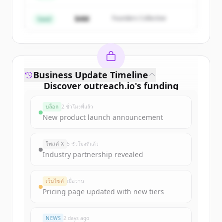
มีบัญชีอยู่แล้วใช่ไหม
ลงชื่อเข้าใช้
$4M
Founders Collective
Seed
Business Update Timeline
Discover
outreach.io
's
funding
rounds
บล็อก
2 ชั่วโมงที่แล้ว
Sign up for free to view all
funding
New product launch announcement
rounds
of
outreach.io
.
New accounts include trial credits to
โพสต์ X
5 ชั่วโมงที่แล้ว
get started.
Industry partnership revealed
Create Free Account
เว็บไซต์
เมื่อวาน
Pricing page updated with new tiers
มีบัญชีอยู่แล้วใช่ไหม
ลงชื่อเข้าใช้
NEWS
2 days ago