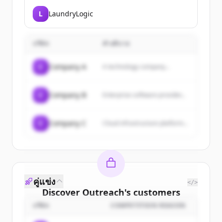
L
LaundryLogic
บริษัท
คำอธิบาย
C
Company A
A technology company...
C
Company B
Enterprise software provider...
C
Company C
Cloud infrastructure platform...
คู่แข่ง
</>
Discover
Outreach
's
customers
บริษัท
COMPETITION REASON
Sign up for free to view all
customers
of
Outreach
.