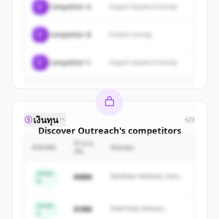
C
Competitor A
Organic keyword overlap
New accounts include trial credits to
get started.
C
Competitor B
Product overlap
Create Free Account
C
Competitor C
Organic keyword overlap
มีบัญชีอยู่แล้วใช่ไหม
ลงชื่อเข้าใช้
เงินทุน
</>
Discover
Outreach
's
competitors
จำนวน
Sign up for free to view all
competitors
ROUND
นักลงทุน
เงิน
of
Outreach
.
New accounts include trial credits to
Series
$48M
Northstar Ventures, Summit
B
get started.
Capital
Series
Create Free Account
$18M
Peak Fund, Horizon
A
Partners