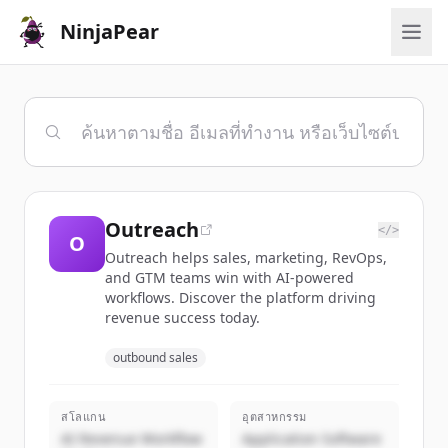
NinjaPear
Outreach
</>
O
Outreach helps sales, marketing, RevOps,
and GTM teams win with AI-powered
workflows. Discover the platform driving
revenue success today.
outbound sales
สโลแกน
อุตสาหกรรม
AI Revenue Workflow
Application Software