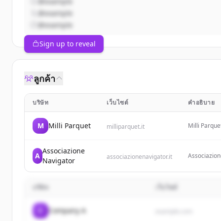
@example
@example
@example
Sign up to reveal
ลูกค้า
บริษัท
เว็บไซต์
คำอธิบาย
M
Milli Parquet
Milli Parque
milliparquet.it
Vinilici (qu
Associazione
A
Associazione
associazionenavigator.it
Navigator
employment,
บริษัท
เว็บไซต์
C
Company A
example.com