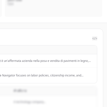
CEO
</>
t è un'affermata azienda nella posa e vendita di pavimenti in legno,
ali PVC, LVT, SPC), Laminati, Porte interne e Battiscopa in abbinamento.
 Navigator focuses on labor policies, citizenship income, and
 advocating for the dignity and professionalism of Navigators.
คำอธิบาย
A technology company...