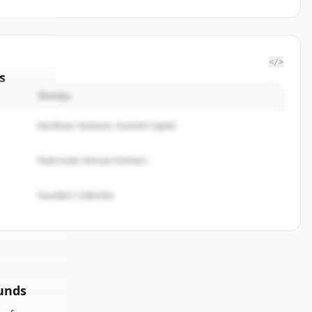
</>
s
นักลงทุน
bmetis
.
ted.
Northstar Ventures, Summit Capital
Peak Fund, Horizon Partners
Founders Collective
unds