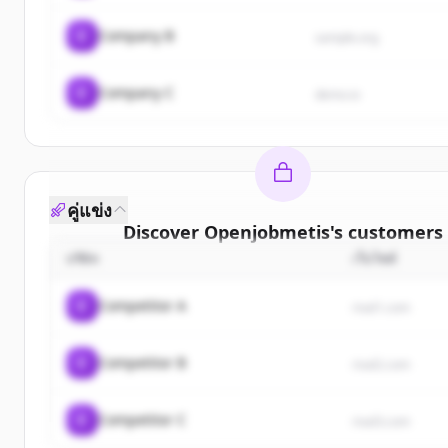
C
Company B
sample.org
C
Company C
demo.io
คู่แข่ง
Discover
Openjobmetis
's
customers
บริษัท
เว็บไซต์
Sign up for free to view all
customers
of
Openjob
New accounts include trial credits to get start
C
Competitor A
rival1.com
Create Free Account
C
Competitor B
rival2.com
มีบัญชีอยู่แล้วใช่ไหม
ลงชื่อเข้าใช้
C
Competitor C
rival3.com