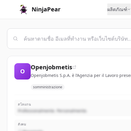
NinjaPear
ผลิตภัณฑ์
Openjobmetis
O
Openjobmetis S.p.A. è l’Agenzia per il Lavoro prese
somministrazione
สโลแกน
Professionalmente. Personalmente.
สังคม