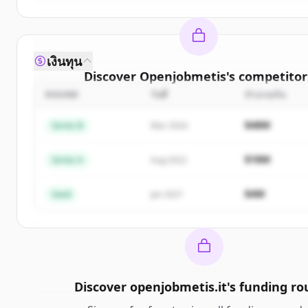
เงินทุน
Discover
Openjobmetis
's
competitor
ROUND
วันที่
จำนวนเงิน
Sign up for free to view all
competitors
of
Openjo
New accounts include trial credits to get star
$48M
Series B
Mar 2024
Create Free Account
$18M
Series A
Aug 2022
มีบัญชีอยู่แล้วใช่ไหม
ลงชื่อเข้าใช้
$4M
Seed
Jan 2021
Discover
openjobmetis.it
's
funding ro