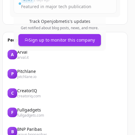
NEWS
2 days ago
Featured in major tech publication
Track
Openjobmetis
's updates
Get notified about blog posts, news, and more.
People also viewed
Sign up to monitor this company
Arval
A
arval.it
Pitchlane
P
pitchlane.io
CreatorIQ
C
creatoriq.com
Fullgadgets
F
fullgadgets.com
BNP Paribas
B
group.bnpparibas