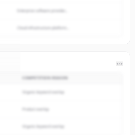
Enterprise software provider...
Cloud infrastructure platform...
</>
COMPETITION REASON
metis
.
ed.
Organic keyword overlap
Product overlap
Organic keyword overlap