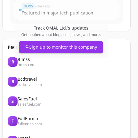
NEWS
2 days ago
Featured in major tech publication
Track
OMAL Ltd.
's updates
Get notified about blog posts, news, and more.
People also viewed
Sign up to monitor this company
Rimss
R
rimss.com
Bcdtravel
B
bcdtravel.com
SalesFuel
S
salesfuel.com
FullEnrich
F
fullenrich.com