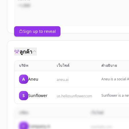
~1,000
Sign up to reveal
ลูกค้า
บริษัท
เว็บไซต์
คำอธิบาย
A
Aneu
Aneu is a social A
aneu.ai
S
Sunflower
Sunflower is a ne
us.hellosunflower.com
noise and elevatin
บริษัท
เว็บไซต์
C
Company A
example.com