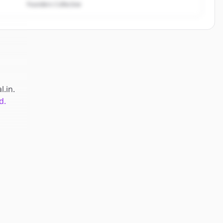
Founders Collective
l.in
.
d.