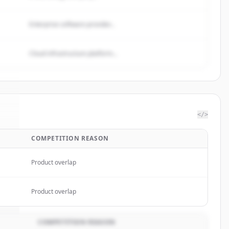
Enterprise software provider...
Cloud infrastructure platform...
</>
COMPETITION REASON
d.
.
.
Product overlap
Product overlap
COMPETITION REASON