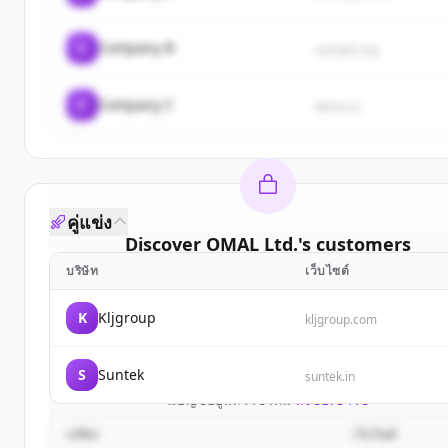
C
Company B
sample.org
C
Company C
demo.io
คู่แข่ง
Discover
OMAL Ltd.
's
customers
บริษัท
เว็บไซต์
Sign up for free to view all
customers
of
OMAL Lt
New accounts include trial credits to get started
K
Kljgroup
kljgroup.com
Create Free Account
S
Suntek
suntek.in
มีบัญชีอยู่แล้วใช่ไหม
ลงชื่อเข้าใช้
บริษัท
เว็บไซต์