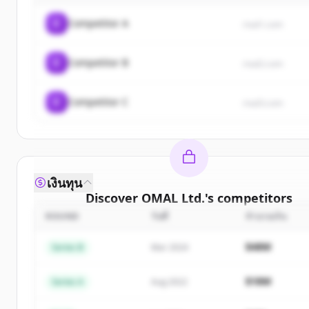
C
Competitor A
rival1.com
C
Competitor B
rival2.com
C
Competitor C
rival3.com
เงินทุน
Discover
OMAL Ltd.
's
competitors
ROUND
วันที่
จำนวนเงิน
Sign up for free to view all
competitors
of
OMAL L
New accounts include trial credits to get starte
$48M
Series B
Mar 2024
Create Free Account
$18M
Series A
Aug 2022
มีบัญชีอยู่แล้วใช่ไหม
ลงชื่อเข้าใช้