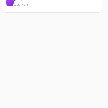
Toptal
T
toptal.com