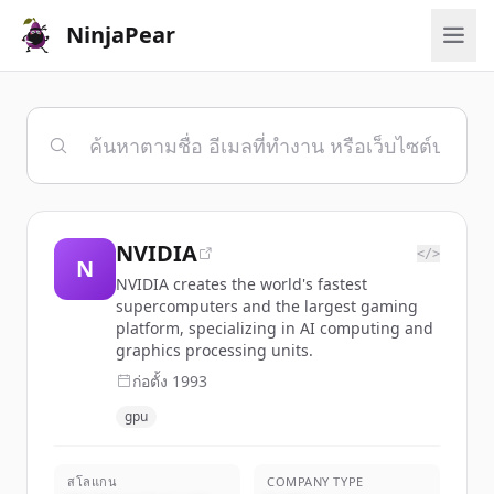
NinjaPear
NVIDIA
</>
N
NVIDIA creates the world's fastest
supercomputers and the largest gaming
platform, specializing in AI computing and
graphics processing units.
ก่อตั้ง
1993
gpu
สโลแกน
COMPANY TYPE