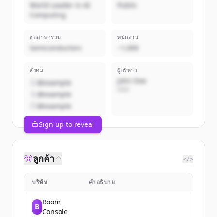
World Leader in AI
Public
Computing
อุตสาหกรรม
พนักงาน
Semiconductors
~1,000
สังคม
ผู้บริหาร
John Doe
@example
CEO
@example
@example
Sign up to reveal
ลูกค้า
</>
บริษัท
คำอธิบาย
Boom
B
Console