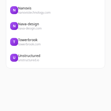
Nanovis
N
nanovistechnology.com
Nava-design
N
nava-design.com
Towerbrook
T
towerbrook.com
Unstructured
U
unstructured.io