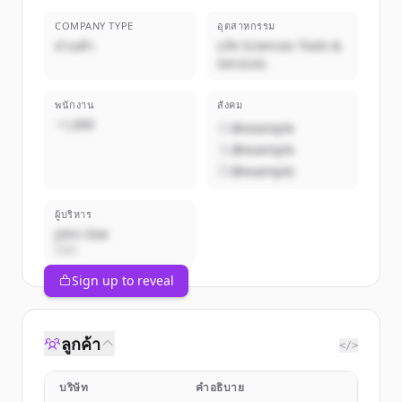
COMPANY TYPE
อุตสาหกรรม
ส่วนตัว
Life Sciences Tools &
Services
พนักงาน
สังคม
~1,000
@example
@example
@example
ผู้บริหาร
John Doe
CEO
Sign up to reveal
ลูกค้า
</>
บริษัท
คำอธิบาย