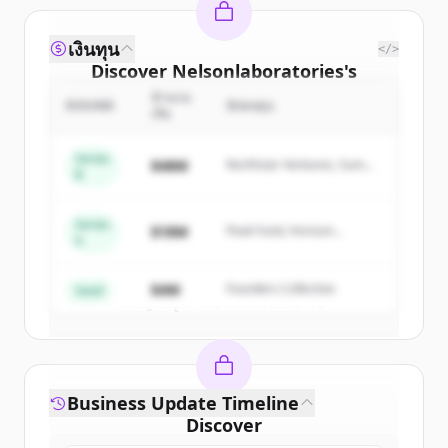
เงินทุน
</>
Discover
Nelsonlaboratories
's
competitors
จำนวน
ROUND
นักลงทุน
เงิน
Sign up for free to view all
competitors
of
Nelsonlaboratories
.
Series
$48M
Northstar Ventures, Summit
B
New accounts include trial credits to
Capital
get started.
Series
$18M
Peak Fund, Horizon
A
Partners
Create Free Account
$4M
Founders Collective
Seed
มีบัญชีอยู่แล้วใช่ไหม
ลงชื่อเข้าใช้
Business Update Timeline
Discover