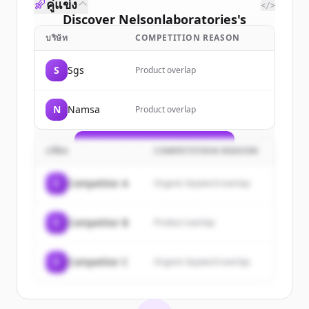
คู่แข่ง
</>
Discover
Nelsonlaboratories
's
customers
บริษัท
COMPETITION REASON
Sign up for free to view all
customers
S
Sgs
Product overlap
of
Nelsonlaboratories
.
New accounts include trial credits to
N
Namsa
Product overlap
get started.
Create Free Account
บริษัท
COMPETITION REASON
มีบัญชีอยู่แล้วใช่ไหม
ลงชื่อเข้าใช้
C
Competitor A
Organic keyword overlap
C
Competitor B
Product overlap
C
Competitor C
Organic keyword overlap