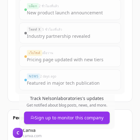
nelsonlaboratories.com
's
funding
บล็อก
2 ชั่วโมงที่แล้ว
rounds
New product launch announcement
Sign up for free to view all
funding
rounds
of
nelsonlaboratories.com
.
โพสต์ X
5 ชั่วโมงที่แล้ว
New accounts include trial credits to
Industry partnership revealed
get started.
เว็บไซต์
เมื่อวาน
Create Free Account
Pricing page updated with new tiers
มีบัญชีอยู่แล้วใช่ไหม
ลงชื่อเข้าใช้
NEWS
2 days ago
Featured in major tech publication
Track
Nelsonlaboratories
's updates
Get notified about blog posts, news, and more.
People also viewed
Sign up to monitor this company
Canva
C
canva.com