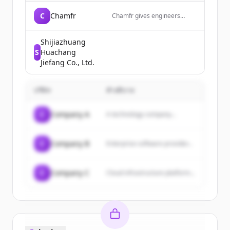
C
Chamfr
Chamfr gives engineers
quick access to thousands of
medical device parts,
components, equipment
Shijiazhuang
&amp; tools from hundreds
S
Huachang
of suppliers for their design
Jiefang Co., Ltd.
&amp; development projects.
Free CoC&#039;s included in
every order.
บริษัท
คำอธิบาย
C
Company A
A technology company...
C
Company B
Enterprise software provider...
C
Company C
Cloud infrastructure platform...