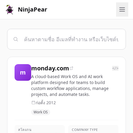
NinjaPear
monday.com
</>
m
A cloud-based Work OS and AI work
platform designed for teams to build
custom workflow applications, manage
projects, and automate tasks.
ก่อตั้ง
2012
Work OS
สโลแกน
COMPANY TYPE