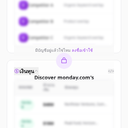
Sign up for free to view all
customers
C
Competitor A
Organic keyword overlap
of
monday.com
.
New accounts include trial credits to
C
Competitor B
Product overlap
get started.
Create Free Account
C
Competitor C
Organic keyword overlap
มีบัญชีอยู่แล้วใช่ไหม
ลงชื่อเข้าใช้
เงินทุน
</>
Discover
monday.com
's
competitors
จำนวน
ROUND
นักลงทุน
เงิน
Sign up for free to view all
competitors
of
monday.com
.
Series
$48M
Northstar Ventures, Summit
B
New accounts include trial credits to
Capital
get started.
Series
$18M
Peak Fund, Horizon
A
Partners