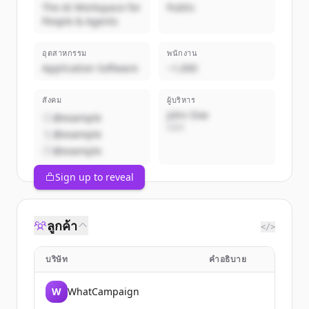
The AI Workspace for
Public
People & Agents
อุตสาหกรรม
พนักงาน
Application Software
~1,000
สังคม
ผู้บริหาร
John Doe
@example
CEO
@example
@example
Sign up to reveal
ลูกค้า
</>
บริษัท
คำอธิบาย
W
WhatCampaign