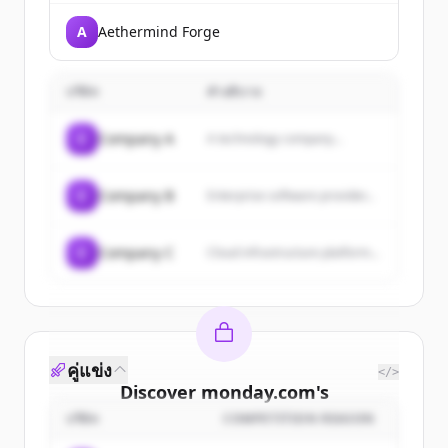
A
Aethermind Forge
บริษัท
คำอธิบาย
C
Company A
A technology company...
C
Company B
Enterprise software provider...
C
Company C
Cloud infrastructure platform...
คู่แข่ง
</>
Discover
monday.com
's
customers
บริษัท
COMPETITION REASON