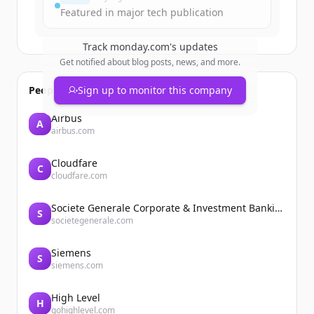
Featured in major tech publication
Track
monday.com
's updates
Get notified about blog posts, news, and more.
People also viewed
Sign up to monitor this company
Airbus
A
airbus.com
Cloudfare
C
cloudfare.com
Societe Generale Corporate & Investment Banking
S
societegenerale.com
Siemens
S
siemens.com
High Level
H
gohighlevel.com