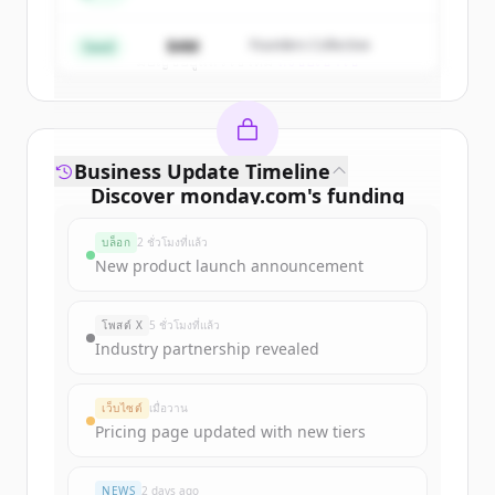
Create Free Account
$4M
Founders Collective
Seed
มีบัญชีอยู่แล้วใช่ไหม
ลงชื่อเข้าใช้
Business Update Timeline
Discover
monday.com
's
funding
rounds
บล็อก
2 ชั่วโมงที่แล้ว
Sign up for free to view all
funding
New product launch announcement
rounds
of
monday.com
.
New accounts include trial credits to
โพสต์ X
5 ชั่วโมงที่แล้ว
get started.
Industry partnership revealed
Create Free Account
เว็บไซต์
เมื่อวาน
Pricing page updated with new tiers
มีบัญชีอยู่แล้วใช่ไหม
ลงชื่อเข้าใช้
NEWS
2 days ago