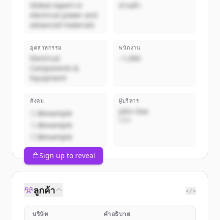
Global expert in
ส่วนตัว
electrical power and
advanced materials
อุตสาหกรรม
พนักงาน
Electrical
~1,000
Components &
Equipment
สังคม
ผู้บริหาร
John Doe
@example
CEO
@example
@example
Sign up to reveal
ลูกค้า
</>
บริษัท
คำอธิบาย