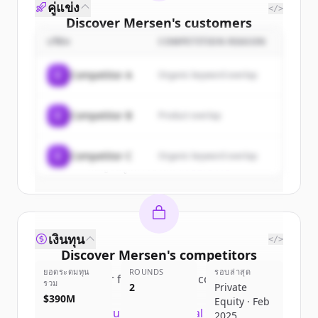
คู่แข่ง
</>
Discover
Mersen
's
customers
บริษัท
COMPETITION REASON
Sign up for free to view all
customers
of
Mersen
.
C
Competitor A
Organic keyword overlap
New accounts include trial credits to
get started.
C
Competitor B
Product overlap
Create Free Account
C
Competitor C
Organic keyword overlap
มีบัญชีอยู่แล้วใช่ไหม
ลงชื่อเข้าใช้
เงินทุน
</>
Discover
Mersen
's
competitors
ยอดระดมทุน
ROUNDS
รอบล่าสุด
Sign up for free to view all
competitors
รวม
2
Private
of
Mersen
.
$390M
Equity · Feb
New accounts include trial credits to
2025