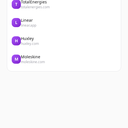
TotalEnergies
T
totalenergies.com
Linear
L
linear.app
Huxley
H
huxley.com
Moleskine
M
moleskine.com