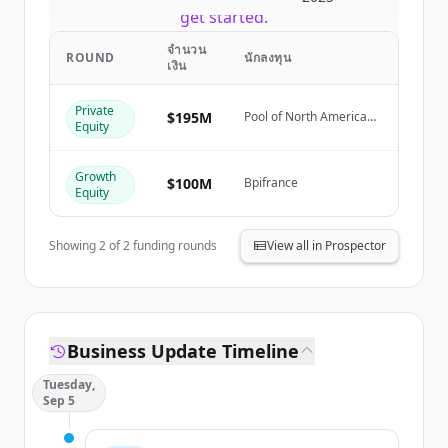
get started.
จำนวน
ROUND
นักลงทุน
เงิน
Create Free Account
Private
มีบัญชีอยู่แล้วใช่ไหม
ลงชื่อเข้าใช้
$195M
Pool of North American
Equity
Investors
Growth
$100M
Bpifrance
Equity
Showing
2
of
2
funding rounds
View all in Prospector
Business Update Timeline
Tuesday,
Sep 5