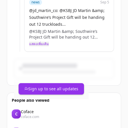
news
Sep 5
@jd_martin_co: @KSBJ JD Martin &amp;
Southwire’s Project Gift will be handing
out 12 truckloads...
@KSBJ JD Martin &amp; Southwire’s
Project Gift will be handing out 12
truckloads of relief supplies THIS FRI
แสดงเพิ่มเติม
&amp; SAT! Help us get the word out!
https://t.co/gd8wfNVI0R
Sign up to see all updates
People also viewed
Coface
C
coface.com