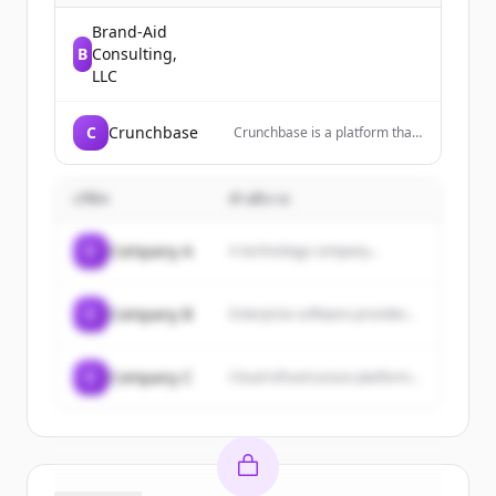
Brand-Aid
B
Consulting,
LLC
C
Crunchbase
Crunchbase is a platform that
provides information about
public and private companies
in the form of a wiki-style
บริษัท
คำอธิบาย
database.
C
Company A
A technology company...
C
Company B
Enterprise software provider...
C
Company C
Cloud infrastructure platform...