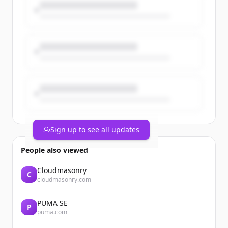
https://t.co/dlfK2Af6yh
#IndependentWork #ConsultingJobs
https://t.co/T3StwmuVY5
Sign up to see all updates
People also viewed
Cloudmasonry
C
cloudmasonry.com
PUMA SE
P
puma.com