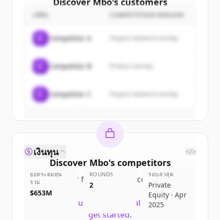
Discover
Mbo
's
customers
บริษัท
COMPETITION REASON
Sign up for free to view all
customers
of
Mbo
.
C
Competitor A
Organic keyword overlap
New accounts include trial credits to
get started.
C
Competitor B
Product overlap
Create Free Account
C
Competitor C
Organic keyword overlap
มีบัญชีอยู่แล้วใช่ไหม
ลงชื่อเข้าใช้
เงินทุน
</>
Discover
Mbo
's
competitors
ยอดระดมทุน
ROUNDS
รอบล่าสุด
Sign up for free to view all
competitors
รวม
2
Private
of
Mbo
.
$653M
Equity · Apr
New accounts include trial credits to
2025
get started.