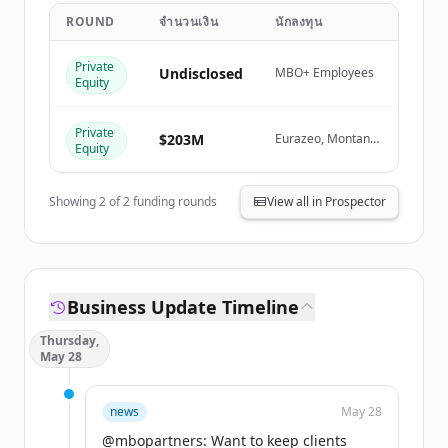
ROUND
จำนวนเงิน
นักลงทุน
Create Free Account
Private
Undisclosed
MBO+ Employees
Equity
มีบัญชีอยู่แล้วใช่ไหม
ลงชื่อเข้าใช้
Private
$203M
Eurazeo, Montana
Equity
Capital Partners
Showing
2
of
2
funding rounds
View all in Prospector
Business Update Timeline
Thursday,
May 28
news
May 28
@mbopartners: Want to keep clients