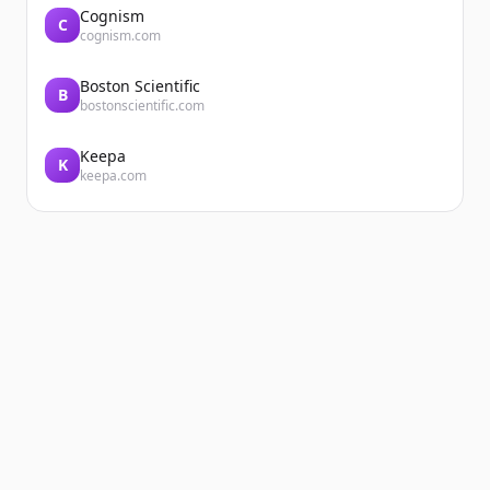
Cognism
C
cognism.com
Boston Scientific
B
bostonscientific.com
Keepa
K
keepa.com