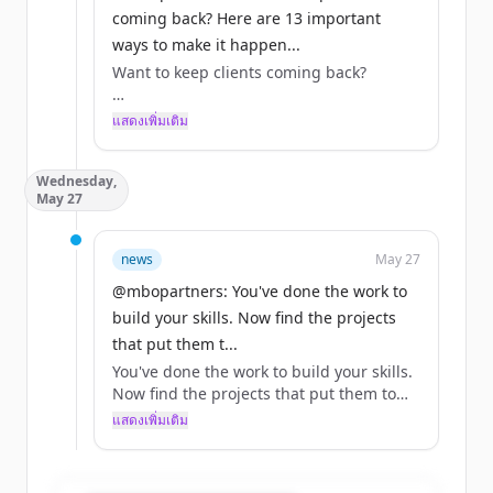
coming back? Here are 13 important
ways to make it happen...
Want to keep clients coming back?
Here are 13 important ways to make it
แสดงเพิ่มเติม
happen.
Wednesday,
Full list at the link: https://t.co/NbkRJ7Erl2
May 27
#ClientRelationships #IndependentWork
news
May 27
https://t.co/LbWqRlVxqX
@mbopartners: You've done the work to
build your skills. Now find the projects
that put them t...
You've done the work to build your skills.
Now find the projects that put them to
good use.
แสดงเพิ่มเติม
Browse open consulting opportunities
with MBO’s marketplace: