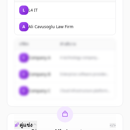
L
L4 IT
A
Ali Cavusoglu Law Firm
บริษัท
คำอธิบาย
C
Company A
A technology company...
C
Company B
Enterprise software provider...
C
Company C
Cloud infrastructure platform...
คู่แข่ง
</>