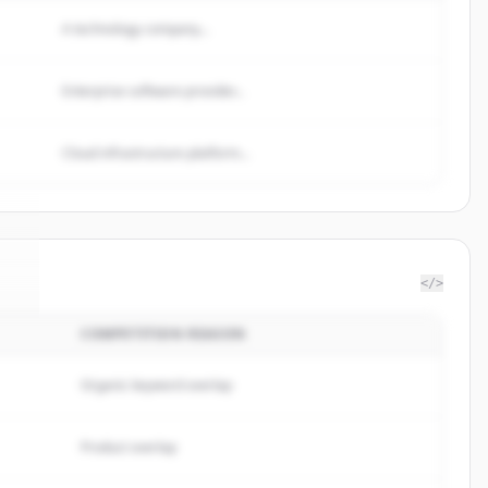
A technology company...
Enterprise software provider...
Cloud infrastructure platform...
</>
COMPETITION REASON
z
.
.
Organic keyword overlap
Product overlap