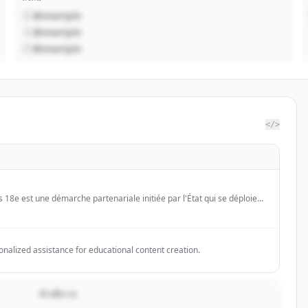
@example
@example
@example
</>
s 18e est une démarche partenariale initiée par l'État qui se déploie
itique de la ville de l'arrondissement. Tous les acteurs éducatifs du
 pour répondre ensemble au défi de la réussite éducative des jeunes,
et jusqu'au moment de leur insertion professionnelle.
nalized assistance for educational content creation.
คำอธิบาย