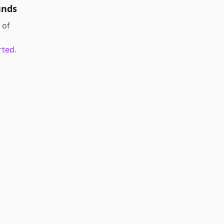
unds
of
rted.