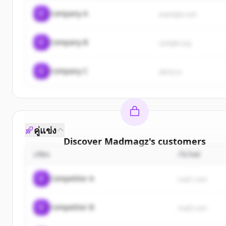
C
Company A
example.com
C
Company B
sample.org
C
Company C
demo.io
คู่แข่ง
Discover
Madmagz
's
customers
บริษัท
เว็บไซต์
Sign up for free to view all
customers
of
Madmag
New accounts include trial credits to get started
C
Competitor A
rival1.com
Create Free Account
C
Competitor B
rival2.com
มีบัญชีอยู่แล้วใช่ไหม
ลงชื่อเข้าใช้