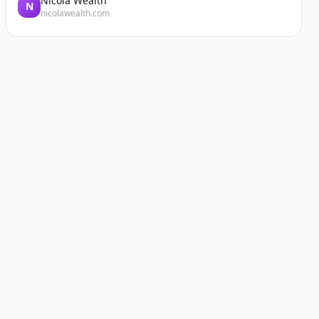
Nicola Wealth
N
nicolawealth.com