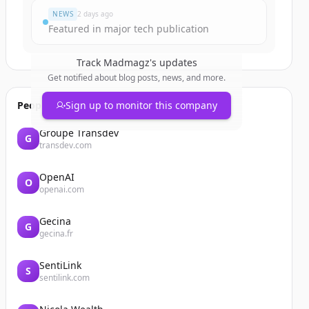
NEWS
2 days ago
Featured in major tech publication
Track
Madmagz
's updates
Get notified about blog posts, news, and more.
People also viewed
Sign up to monitor this company
Groupe Transdev
G
transdev.com
OpenAI
O
openai.com
Gecina
G
gecina.fr
SentiLink
S
sentilink.com