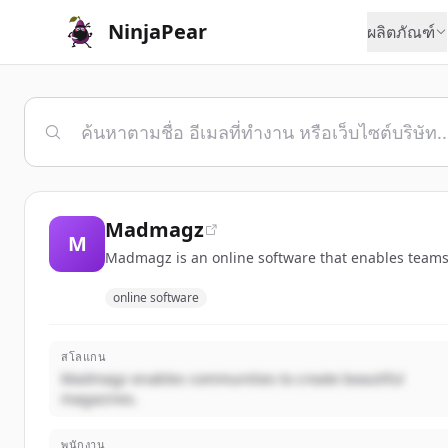
NinjaPear
ผลิตภัณฑ์
Madmagz
M
Madmagz is an online software that enables teams t
online software
สโลแกน
Madmagz enables communities to create beautiful
magazines.
พนักงาน