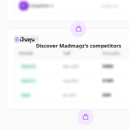
C
Competitor C
rival3.com
เงินทุน
Discover
Madmagz
's
competitors
ROUND
วันที่
จำนวนเงิน
Sign up for free to view all
competitors
of
Madma
New accounts include trial credits to get starte
$48M
Series B
Mar 2024
Create Free Account
$18M
Series A
Aug 2022
มีบัญชีอยู่แล้วใช่ไหม
ลงชื่อเข้าใช้
$4M
Seed
Jan 2021