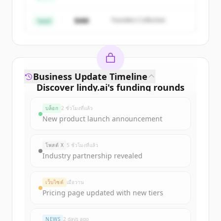
มีบัญชีอยู่แล้วใช่ไหม
ลงชื่อเข้าใช้
$4M
Founders Collective
Seed
Business Update Timeline
Discover
lindy.ai
's
funding rounds
Sign up for free to view all
funding
บล็อก
2 ชั่วโมงที่แล้ว
rounds
of
lindy.ai
.
New product launch announcement
New accounts include trial credits to
get started.
โพสต์ X
5 ชั่วโมงที่แล้ว
Industry partnership revealed
Create Free Account
เว็บไซต์
เมื่อวาน
มีบัญชีอยู่แล้วใช่ไหม
ลงชื่อเข้าใช้
Pricing page updated with new tiers
NEWS
2 days ago