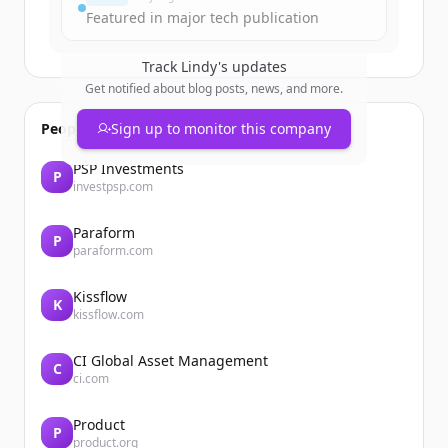
Featured in major tech publication
Track
Lindy
's updates
Get notified about blog posts, news, and more.
People also viewed
Sign up to monitor this company
PSP Investments
P
investpsp.com
Paraform
P
paraform.com
Kissflow
K
kissflow.com
CI Global Asset Management
C
ci.com
Product
P
product.org