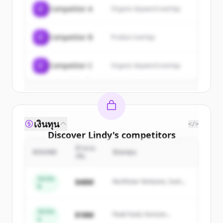
of
Lindy
.
C
Competitor A
Organic keyword overlap
New accounts include trial credits to
get started.
C
Competitor B
Product overlap
Create Free Account
C
Competitor C
Organic keyword overlap
มีบัญชีอยู่แล้วใช่ไหม
ลงชื่อเข้าใช้
เงินทุน
</>
Discover
Lindy
's
competitors
จำนวน
Sign up for free to view all
competitors
ROUND
นักลงทุน
เงิน
of
Lindy
.
New accounts include trial credits to
Series
$48M
Northstar Ventures, Summit
B
get started.
Capital
Series
Create Free Account
$18M
Peak Fund, Horizon
A
Partners