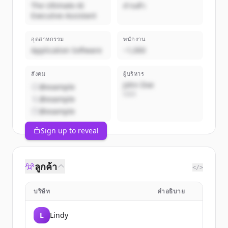
The Ultimate AI
ส่วนตัว
Executive Assistant
อุตสาหกรรม
พนักงาน
Application Software
~1,000
สังคม
ผู้บริหาร
John Doe
@example
CEO
@example
@example
Sign up to reveal
ลูกค้า
</>
บริษัท
คำอธิบาย
L
Lindy