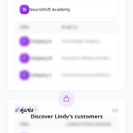
N
NeuroShift Academy
บริษัท
คำอธิบาย
C
Company A
A technology company...
C
Company B
Enterprise software provider...
C
Company C
Cloud infrastructure platform...
คู่แข่ง
</>
Discover
Lindy
's
customers
บริษัท
COMPETITION REASON
Sign up for free to view all
customers