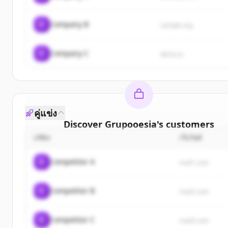
C
Company B
sample.org
C
Company C
demo.io
คู่แข่ง
Discover
Grupooesia
's
customers
บริษัท
เว็บไซต์
Sign up for free to view all
customers
of
Grupooe
New accounts include trial credits to get starte
C
Competitor A
rival1.com
Create Free Account
C
Competitor B
rival2.com
มีบัญชีอยู่แล้วใช่ไหม
ลงชื่อเข้าใช้
C
Competitor C
rival3.com