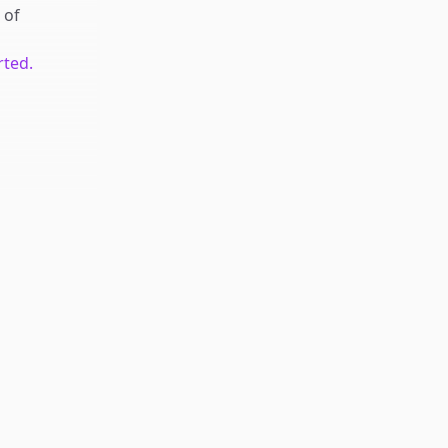
of
rted.