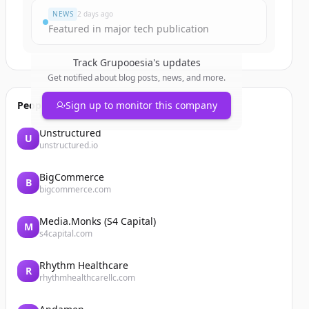
NEWS
2 days ago
Featured in major tech publication
Track
Grupooesia
's updates
Get notified about blog posts, news, and more.
People also viewed
Sign up to monitor this company
Unstructured
U
unstructured.io
BigCommerce
B
bigcommerce.com
Media.Monks (S4 Capital)
M
s4capital.com
Rhythm Healthcare
R
rhythmhealthcarellc.com