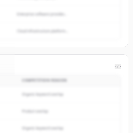
Enterprise software provider...
Cloud infrastructure platform...
</>
COMPETITION REASON
sia
.
d.
Organic keyword overlap
Product overlap
Organic keyword overlap