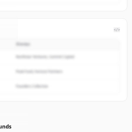
</>
นักลงทุน
esia
.
ed.
Northstar Ventures, Summit Capital
Peak Fund, Horizon Partners
Founders Collective
unds