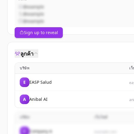
@example
@example
@example
Sign up to reveal
ลูกค้า
บริษัท
เว
E
EASP Salud
ea
A
Anibal AI
ani
บริษัท
เว็บไซต์
C
Company A
example.com