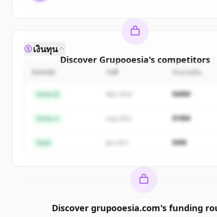
เงินทุน
Discover
Grupooesia
's
competitors
ROUND
วันที่
จำนวนเงิน
Sign up for free to view all
competitors
of
Grupoo
New accounts include trial credits to get start
$48M
Series B
Mar 2024
Create Free Account
$18M
Series A
Aug 2022
มีบัญชีอยู่แล้วใช่ไหม
ลงชื่อเข้าใช้
$4M
Seed
Jan 2021
Discover
grupooesia.com
's
funding ro