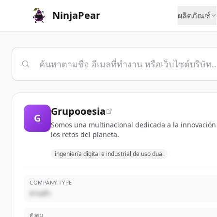
NinjaPear
ผลิตภัณฑ์
Grupooesia
G
Somos una multinacional dedicada a la innovación 
los retos del planeta.
ingeniería digital e industrial de uso dual
COMPANY TYPE
ส่วนตัว
สังคม